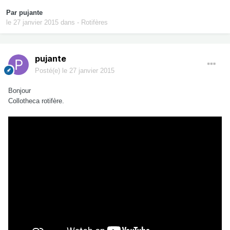
Par
pujante
le 27 janvier 2015
dans
- Rotifères
pujante
Posté(e)
le 27 janvier 2015
Bonjour
Collotheca
rotifère.