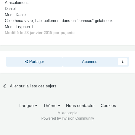
Amicalement.
Daniel
Merci Daniel
Collotheca
vivre
, habituellement dans un
"
tonneau" gélatineux.
Merci Tryphon T
Modifié
le 28 janvier 2015
par pujante
Partager
Abonnés
1
Aller sur la liste des sujets
Langue
Thème
Nous contacter
Cookies
Mikroscopia
Powered by Invision Community