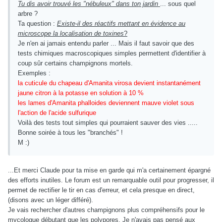
Tu dis avoir trouvé les "nébuleux" dans ton jardin
... sous quel
arbre ?
Ta question :
Existe-il des réactifs mettant en évidence au
microscope la localisation de toxines
?
Je n'en ai jamais entendu parler ... Mais il faut savoir que des
tests chimiques macroscopiques simples permettent d'identifier à
coup sûr certains champignons mortels.
Exemples :
la cuticule du chapeau d'Amanita virosa devient instantanément
jaune citron à la potasse en solution à 10 %
les lames d'Amanita phalloides deviennent mauve violet sous
l'action de l'acide sulfurique
Voilà des tests tout simples qui pourraient sauver des vies .....
Bonne soirée à tous les "branchés" !
M :)
...Et merci Claude pour ta mise en garde qui m'a certainement épargné
des efforts inutiles. Le forum est un remarquable outil pour progresser, il
permet de rectifier le tir en cas d'erreur, et cela presque en direct,
(disons avec un léger différé).
Je vais rechercher d'autres champignons plus compréhensifs pour le
mycologue débutant que les polypores. Je n'avais pas pensé aux