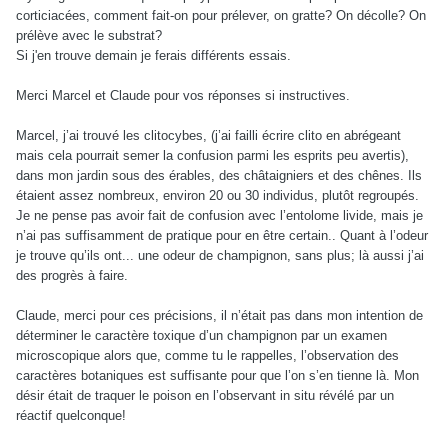
corticiacées, comment fait-on pour prélever, on gratte? On décolle? On
prélève avec le substrat?
Si j'en trouve demain je ferais différents essais.
Merci Marcel et Claude pour vos réponses si instructives.
Marcel, j’ai trouvé les clitocybes, (j’ai failli écrire clito en abrégeant
mais cela pourrait semer la confusion parmi les esprits peu avertis),
dans mon jardin sous des érables, des châtaigniers et des chênes. Ils
étaient assez nombreux, environ 20 ou 30 individus, plutôt regroupés.
Je ne pense pas avoir fait de confusion avec l’entolome livide, mais je
n’ai pas suffisamment de pratique pour en être certain.. Quant à l’odeur
je trouve qu’ils ont... une odeur de champignon, sans plus; là aussi j’ai
des progrès à faire.
Claude, merci pour ces précisions, il n’était pas dans mon intention de
déterminer le caractère toxique d’un champignon par un examen
microscopique alors que, comme tu le rappelles, l’observation des
caractères botaniques est suffisante pour que l’on s’en tienne là. Mon
désir était de traquer le poison en l’observant in situ révélé par un
réactif quelconque!