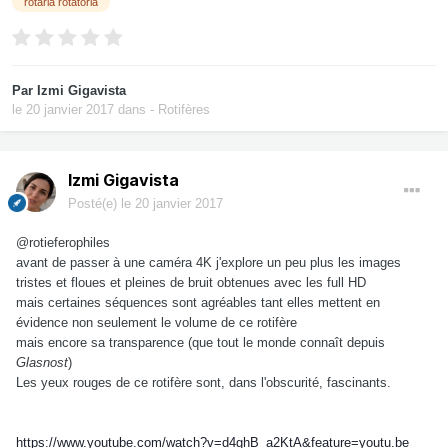
rotaria rotatoria
Par
Izmi Gigavista
le 20 janvier 2017
dans
- Rotifères
Izmi Gigavista
Posté(e)
le 20 janvier 2017
@rotieferophiles
avant de passer à une caméra 4K j'explore un peu plus les images
tristes et floues et pleines de bruit obtenues avec les full HD
mais certaines séquences sont agréables tant elles mettent en
évidence non seulement le volume de ce rotifère
mais encore sa transparence (que tout le monde connaît depuis
Glasnost
)
Les yeux rouges de ce rotifère sont, dans l'obscurité, fascinants.
https://www.youtube.com/watch?v=d4ghB_a2KtA&feature=youtu.be