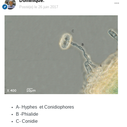
Dominique.
Posté(e)
le 26 juin 2017
A- Hyphes et Conidiophores
B -Phialide
C- Conidie