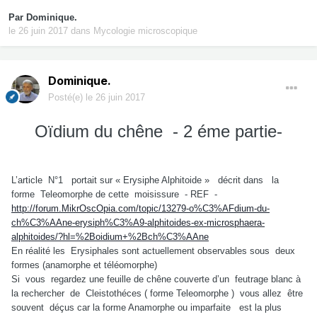
Par
Dominique.
le 26 juin 2017
dans
Mycologie microscopique
Dominique.
Posté(e)
le 26 juin 2017
Oïdium du chêne - 2 éme partie-
L’article N°1 portait sur « Erysiphe Alphitoide » décrit dans la
forme Teleomorphe de cette moisissure - REF -
http://forum.MikrOscOpia.com/topic/13279-o%C3%AFdium-du-
ch%C3%AAne-erysiph%C3%A9-alphitoides-ex-microsphaera-
alphitoides/?hl=%2Boidium+%2Bch%C3%AAne
En réalité les Erysiphales sont actuellement observables sous deux
formes (anamorphe et téléomorphe)
Si vous regardez une feuille de chêne couverte d’un feutrage blanc à
la rechercher de Cleistothéces ( forme Teleomorphe ) vous allez être
souvent déçus car la forme Anamorphe ou imparfaite est la plus