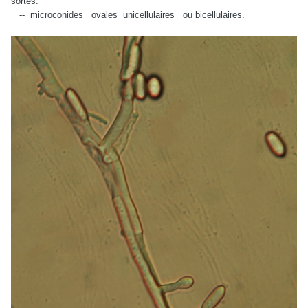
sortes:
-- microconides ovales unicellulaires ou bicellulaires.