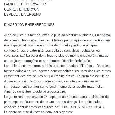
FAMILLE : DINOBRYACEES
GENRE : DINOBRYON
ESPECE : DIVERGENS
DINOBRYON EHRENBERG 1833
«Les cellules fusiformes, avec le plus souvent deux plastes, un stigma,
deux vésicules contractiles, sont fixées par un épipode contractile dans
une logette cellulosique en forme de cornet cylindrique à l’apex,
conique à l’autre extrémité. Les cellules sont libres, solitaires ou
coloniales (...) La paroi de la logette plus ou moins ondulée à la marge,
est toujours homogène et non formée d’écailles imbriquées.
Les colorations montrent parfois une fine striation hélicoïdale. Dans les
formes coloniales, les logettes sont emboitées les unes dans les autres
et forment des arbuscules plus ou moins étalés. La première cellule se
divise et produit deux ou quatre zoïdes, sans tèque, qui viennent
immédiatement se fixer sur le bord interne de la logette maternelle.
Ainsi se constitue la colonie arbusculaire.
Le genre renferme environ 25 espèces communes dans le plancton de
printemps et d’automne des mares et des étangs. Les principales
espèces sont décrites et figurées par HUBER-PESTALOZZI (1941).
Le genre peut se diviser en deux sous-genres: