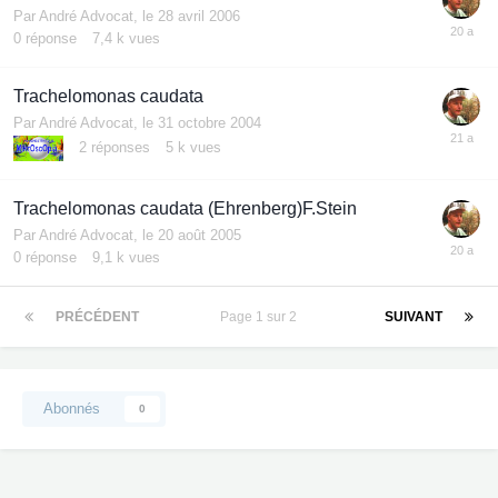
Par
André Advocat
,
le 28 avril 2006
0
réponse
7,4 k
vues
Trachelomonas caudata
Par
André Advocat
,
le 31 octobre 2004
2
réponses
5 k
vues
Trachelomonas caudata (Ehrenberg)F.Stein
Par
André Advocat
,
le 20 août 2005
0
réponse
9,1 k
vues
PRÉCÉDENT
Page 1 sur 2
SUIVANT
Abonnés
0