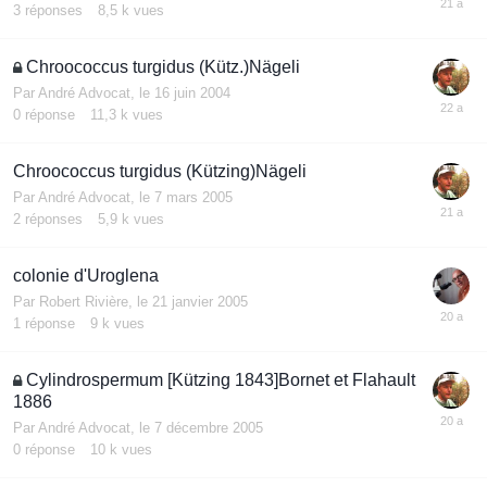
3
réponses
8,5 k
vues
Chroococcus turgidus (Kütz.)Nägeli
Par
André Advocat
,
le 16 juin 2004
0
réponse
11,3 k
vues
Chroococcus turgidus (Kützing)Nägeli
Par
André Advocat
,
le 7 mars 2005
2
réponses
5,9 k
vues
colonie d'Uroglena
Par
Robert Rivière
,
le 21 janvier 2005
1
réponse
9 k
vues
Cylindrospermum [Kützing 1843]Bornet et Flahault
1886
Par
André Advocat
,
le 7 décembre 2005
0
réponse
10 k
vues