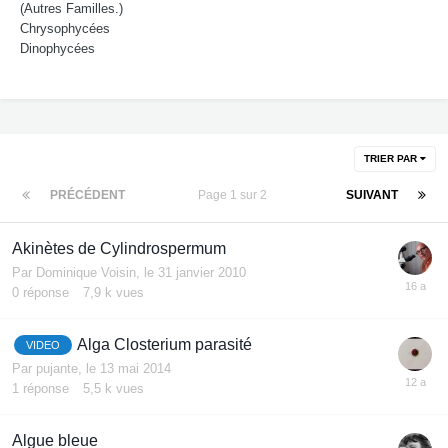
(Autres Familles.)
Chrysophycées
Dinophycées
TRIER PAR
PRÉCÉDENT
Page 1 sur 2
SUIVANT
Akinètes de Cylindrospermum
Par
Dominique Voisin
,
le 31 janvier 2010
0
réponse
7,9 k
vues
Alga Closterium parasité
VIDEO
Par
pujante
,
le 13 mai 2014
1
réponse
5,5 k
vues
Algue bleue