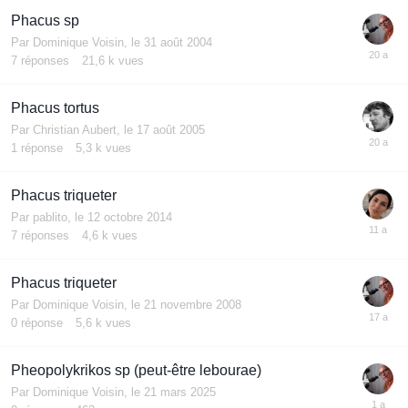
Phacus sp
Par
Dominique Voisin
,
le 31 août 2004
7
réponses
21,6 k
vues
Phacus tortus
Par
Christian Aubert
,
le 17 août 2005
1
réponse
5,3 k
vues
Phacus triqueter
Par
pablito
,
le 12 octobre 2014
7
réponses
4,6 k
vues
Phacus triqueter
Par
Dominique Voisin
,
le 21 novembre 2008
0
réponse
5,6 k
vues
Pheopolykrikos sp (peut-être lebourae)
Par
Dominique Voisin
,
le 21 mars 2025