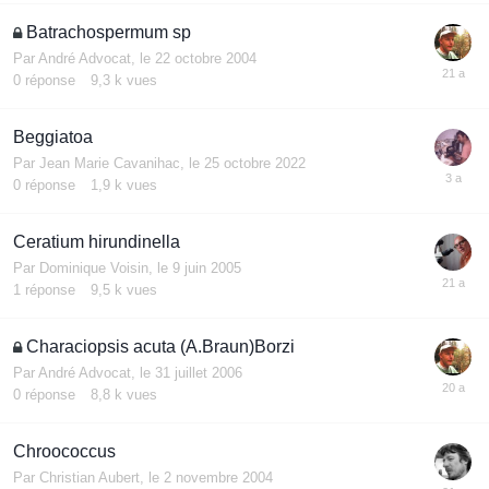
Batrachospermum sp
Par
André Advocat
,
le 22 octobre 2004
0
réponse
9,3 k
vues
Beggiatoa
Par
Jean Marie Cavanihac
,
le 25 octobre 2022
0
réponse
1,9 k
vues
Ceratium hirundinella
Par
Dominique Voisin
,
le 9 juin 2005
1
réponse
9,5 k
vues
Characiopsis acuta (A.Braun)Borzi
Par
André Advocat
,
le 31 juillet 2006
0
réponse
8,8 k
vues
Chroococcus
Par
Christian Aubert
,
le 2 novembre 2004