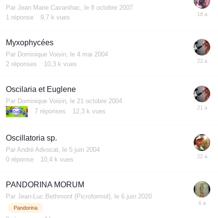
Par
Jean Marie Cavanihac
,
le 8 octobre 2007
1
réponse
9,7 k
vues
Myxophycées
Par
Dominique Voisin
,
le 4 mai 2004
2
réponses
10,3 k
vues
Oscilaria et Euglene
Par
Dominique Voisin
,
le 21 octobre 2004
7
réponses
12,3 k
vues
Oscillatoria sp.
Par
André Advocat
,
le 5 juin 2004
0
réponse
10,4 k
vues
PANDORINA MORUM
Par
Jean-Luc Bethmont (Picroformol)
,
le 6 juin 2020
Pandorina