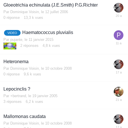
Gloeotrichia echinulata (J.E.Smith) P.G.Richter
Par
Dominique Voisin
,
le 12 juillet 2006
0
réponse
13,3 k
vues
Haematococcus pluvialis
VIDEO
Par
pujante
,
le 11 janvier 2015
2
réponses
4,8 k
vues
Heteronema
Par
Dominique Voisin
,
le 10 octobre 2008
0
réponse
9,6 k
vues
Lepocinclis ?
Par
+bertrand
,
le 19 janvier 2005
3
réponses
6,2 k
vues
Mallomonas caudata
Par
Dominique Voisin
,
le 10 octobre 2008