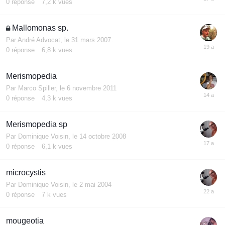
0
réponse
7,2 k
vues
Mallomonas sp.
Par
André Advocat
,
le 31 mars 2007
0
réponse
6,8 k
vues
Merismopedia
Par
Marco Spiller
,
le 6 novembre 2011
0
réponse
4,3 k
vues
Merismopedia sp
Par
Dominique Voisin
,
le 14 octobre 2008
0
réponse
6,1 k
vues
microcystis
Par
Dominique Voisin
,
le 2 mai 2004
0
réponse
7 k
vues
mougeotia