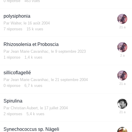
0
réponse
463
vues
polysiphonia
Par
Walter
,
le 16 août 2004
7
réponses
15 k
vues
Rhizosolenia et Proboscia
Par
Jean Marie Cavanihac
,
le 9 septembre 2023
1
réponse
1,4 k
vues
sillicoflagellé
Par
Jean Marie Cavanihac
,
le 21 septembre 2004
0
réponse
6,7 k
vues
Spirulina
Par
Christian Aubert
,
le 17 juillet 2004
2
réponses
5,4 k
vues
Synechococcus sp. Nägeli