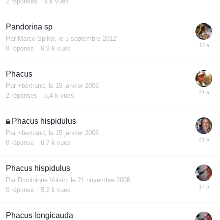
2
réponses
4 k
vues
Pandorina sp
Par
Marco Spiller
,
le 5 septembre 2012
0
réponse
6,9 k
vues
Phacus
Par
+bertrand
,
le 15 janvier 2005
2
réponses
5,4 k
vues
Phacus hispidulus
Par
+bertrand
,
le 15 janvier 2005
0
réponse
6,7 k
vues
Phacus hispidulus
Par
Dominique Voisin
,
le 21 novembre 2008
0
réponse
5,2 k
vues
Phacus longicauda