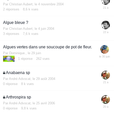
Par
Christian Aubert
,
le 4 novembre 2004
2
réponses
8,6 k
vues
Algue bleue ?
Par
Christian Aubert
,
le 4 juin 2004
3
réponses
7,6 k
vues
Algues vertes dans une soucoupe de pot de fleur.
Par
Dominique.
,
le 29 juin
1
réponse
262
vues
Anabaena sp
Par
André Advocat
,
le 29 août 2004
0
réponse
8 k
vues
Arthrospira sp
Par
André Advocat
,
le 25 avril 2006
0
réponse
9,8 k
vues