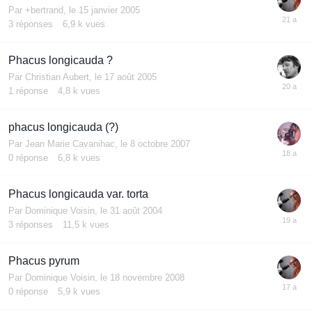
Par
+bertrand
,
le 15 janvier 2005
3
réponses
6,9 k
vues
Phacus longicauda ?
Par
Christian Aubert
,
le 17 août 2005
1
réponse
4,8 k
vues
phacus longicauda (?)
Par
Jean Marie Cavanihac
,
le 8 octobre 2007
0
réponse
6,8 k
vues
Phacus longicauda var. torta
Par
Dominique Voisin
,
le 31 août 2004
3
réponses
11,5 k
vues
Phacus pyrum
Par
Dominique Voisin
,
le 18 novembre 2008
0
réponse
5,9 k
vues