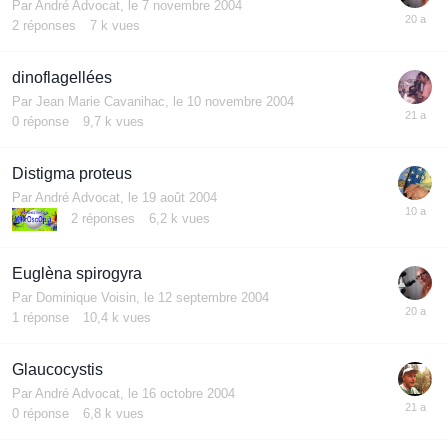
Par
André Advocat
,
le 7 novembre 2004
2
réponses
7 k
vues
dinoflagellées
Par
Jean Marie Cavanihac
,
le 10 novembre 2004
0
réponse
9,7 k
vues
Distigma proteus
Par
André Advocat
,
le 19 août 2004
2
réponses
6,2 k
vues
Euglèna spirogyra
Par
Dominique Voisin
,
le 12 septembre 2004
1
réponse
10,4 k
vues
Glaucocystis
Par
André Advocat
,
le 16 octobre 2004
0
réponse
6,8 k
vues