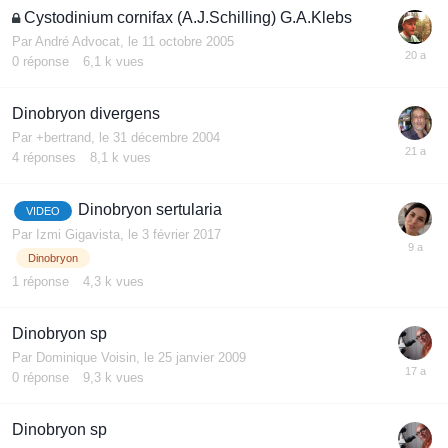
Cystodinium cornifax (A.J.Schilling) G.A.Klebs
Par
André Advocat
,
le 11 octobre 2005
0
réponse
6,1 k
vues
Dinobryon divergens
Par
+bertrand
,
le 31 décembre 2004
4
réponses
8,1 k
vues
Dinobryon sertularia
VIDEO
Par
Izmi Gigavista
,
le 3 février 2017
Dinobryon
1
réponse
4,3 k
vues
Dinobryon sp
Par
Dominique Voisin
,
le 25 janvier 2009
0
réponse
9,3 k
vues
Dinobryon sp