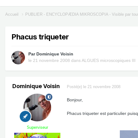
Accueil
PUBLIER - ENCYCLOPÆDIA MIKROSCOPIA - Visible par tou
Phacus triqueter
Par
Dominique Voisin
le 21 novembre 2008
dans
ALGUES microscopiques III
Dominique Voisin
Posté(e)
le 21 novembre 2008
Bonjour,
Phacus triqueter est particulier puisq
Superviseur