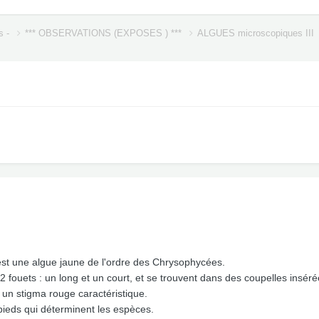
s -
*** OBSERVATIONS (EXPOSES ) ***
ALGUES microscopiques III
st une algue jaune de l'ordre des Chrysophycées.
2 fouets : un long et un court, et se trouvent dans des coupelles inséré
 un stigma rouge caractéristique.
 pieds qui déterminent les espèces.