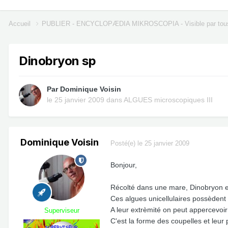
Accueil
PUBLIER - ENCYCLOPÆDIA MIKROSCOPIA - Visible par tou
Dinobryon sp
Par
Dominique Voisin
le 25 janvier 2009
dans
ALGUES microscopiques III
Dominique Voisin
Posté(e)
le 25 janvier 2009
Bonjour,
Récolté dans une mare, Dinobryon e
Ces algues unicellulaires possèdent 
A leur extrèmité on peut appercevoir
Superviseur
C'est la forme des coupelles et leur