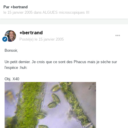
Par
+bertrand
le 15 janvier 2005
dans
ALGUES microscopiques III
+bertrand
Posté(e)
le 15 janvier 2005
Bonsoir,
Un petit dernier. Je crois que ce sont des Phacus mais je sèche sur
l'espèce :huh:
Obj. X40