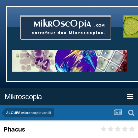
Mikroscopia
ALGUES microscopiques III
Phacus