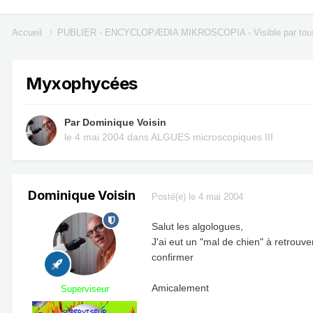
Accueil
PUBLIER - ENCYCLOPÆDIA MIKROSCOPIA - Visible par tou
Myxophycées
Par
Dominique Voisin
le 4 mai 2004
dans
ALGUES microscopiques III
Dominique Voisin
Posté(e)
le 4 mai 2004
Salut les algologues,
J'ai eut un "mal de chien" à retrouv
confirmer
Amicalement
Superviseur