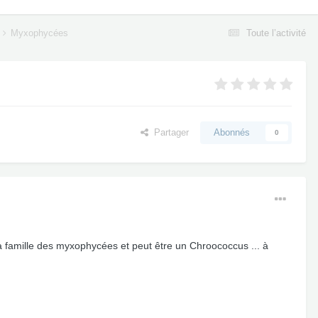
Myxophycées
Toute l’activité
Partager
Abonnés
0
 la famille des myxophycées et peut être un Chroococcus ... à