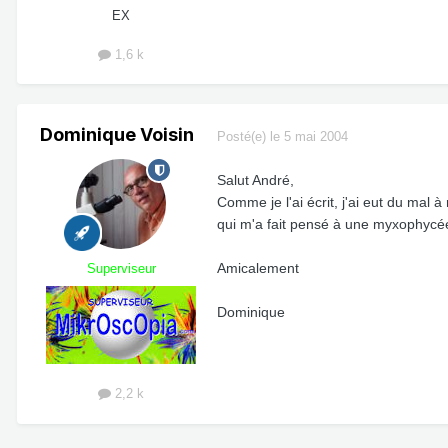
EX
1,6 k
Dominique Voisin
Posté(e)
le 5 mai 2004
Salut André,
Comme je l'ai écrit, j'ai eut du mal 
qui m'a fait pensé à une myxophycée
Amicalement
Superviseur
Dominique
2,2 k