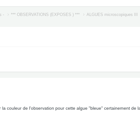
s -
*** OBSERVATIONS (EXPOSES ) ***
ALGUES microscopiques III
er la couleur de l'observation pour cette algue "bleue" certainement de