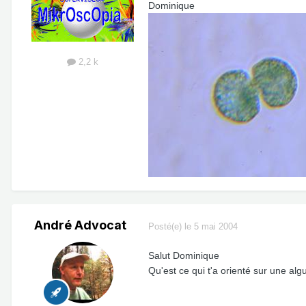
Dominique
2,2 k
André Advocat
Posté(e)
le 5 mai 2004
Salut Dominique
Qu'est ce qui t'a orienté sur une al