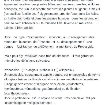
également de sève. Les plantes hôtes sont variées : oseilles, épilobes,
séneçons, etc. On la rencontre sur diverses plantes du genre Rumex11
(les oseilles, famille des Polygonaceae), près de l'eau, dans les haies,
en lisière des forêts et dans les prairies humides. Dans les jardins, on
peut souvent l'observer sur la rhubarbe.Elle hiverne en mauvaise
saison à l'état adulte.
Donc ce type d’alimentation a conduit à un allongement des
structures buccales de l’ insecte et au développement d’ une
trompe facilitatrice du prélèvement alimentaire : Le Proboscide.
Mais pour s’y retrouver sans trop de difficultés ll faut garder en
mémoire les définitions suivantes:
Proboscide ( En anglais proboscis ) .( Wikipedia )
Un proboscide, couramment appelé trompe, est un appendice de forme
allongée situé sur la tête de certains animaux vertébrés et invertébrés.
Il s'agit généralement d'un organe de succion (lépidoptères,
hyménoptères, némertiens, gastéropodes) ou de fixation
(acanthocéphales).
Donc le proboscide est un organe souvent très complexe fait par
l’assemblage de multiples éléments .