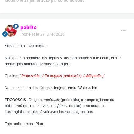
Modifié
le 27 juillet 2018
par solito de solis
pablito
Posté(e)
le 27 juillet 2018
Super boulot Dominique.
Mais pour la première fois depuis 5 ans mon arrivée sur le forum, et n'en
prends pas ombrage, je vais te corriger : :
Citation : "
Proboscide ( En anglais proboscis ) .( Wikipedia )
"
Non, non et non. Il ne faut pas toujours croire Wikimachin.
PROBOSCIS :
Du grec
προβοσκίς
(proboskis), « trompe », formé du
péfixe
πρό
(pro), « en avant » et
βόσκω
(bosko), « se nourrir ».
Les anglais n'ont rien à voir avec les racines grecques.
Très amicalement, Pierre