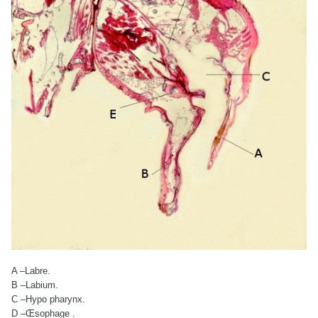
A –Labre.
B –Labium.
C –Hypo pharynx.
D –Œsophage .