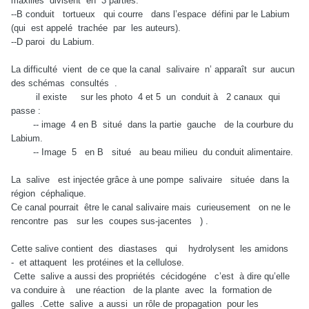
maxilles divisent en 3 parties.
--B conduit tortueux qui courre dans l’espace défini par le Labium
(qui est appelé trachée par les auteurs).
--D paroi du Labium.
La difficulté vient de ce que la canal salivaire n’ apparaît sur aucun
des schémas consultés .
il existe sur les photo 4 et 5 un conduit à 2 canaux qui
passe :
-- image 4 en B situé dans la partie gauche de la courbure du
Labium.
-- Image 5 en B situé au beau milieu du conduit alimentaire.
La salive est injectée grâce à une pompe salivaire située dans la
région céphalique.
Ce canal pourrait être le canal salivaire mais curieusement on ne le
rencontre pas sur les coupes sus-jacentes ) .
Cette salive contient des diastases qui hydrolysent les amidons
- et attaquent les protéines et la cellulose.
Cette salive a aussi des propriétés cécidogéne c’est à dire qu’elle
va conduire à une réaction de la plante avec la formation de
galles .Cette salive a aussi un rôle de propagation pour les