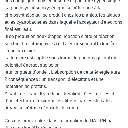
très compliqué mais en résumé et pour être hyper simple :
La photosynthèse oxygénique fait référence à la
photosynthèse qui se produit chez les plantes, les algues
et les cyanobactéries dans laquelle l'accepteur d'électrons
final est l'eau.
Il se produit en deux étapes: réaction claire et réaction
sombre. La chlorophylle A et B emprisonnant la lumière.
Reaction claire
La lumière est captée sous forme de photons qui ont un
potentiel énergétique selon
leur longueur d’onde. . L’absorption de cette énergie aura
2 conséquences : un transport d’électrons et une
libération de protons.
A partir de l’eau Il y a donc libération d’O² - de H+ et
d’un électron. (L’oxygène est libéré par les stomates -
durant la période d’ ensoleillement.)
Ces électrons entre dans la formation de NADPH par
l’enzyme NADP+ réductase.