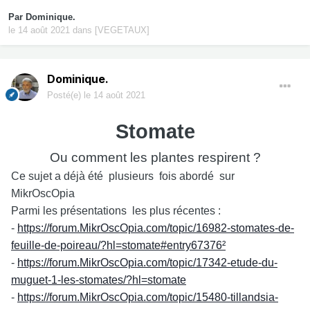
Par
Dominique.
le 14 août 2021
dans
[VEGETAUX]
Dominique.
Posté(e)
le 14 août 2021
Stomate
Ou comment les plantes respirent ?
Ce sujet a déjà été plusieurs fois abordé sur
MikrOscOpia
Parmi les présentations les plus récentes :
-
https://forum.MikrOscOpia.com/topic/16982-stomates-de-
feuille-de-poireau/?hl=stomate#entry67376²
-
https://forum.MikrOscOpia.com/topic/17342-etude-du-
muguet-1-les-stomates/?hl=stomate
-
https://forum.MikrOscOpia.com/topic/15480-tillandsia-