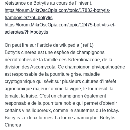
résistance de Botrytis au cours de l’ hiver ).
https://forum.MikrOscOpia.com/topic/17832-botrytis-
framboisier/?hl=botrytis
https://forum.MikrOscOpia.com/topic/12475-botrytis-et-
sclerotes/?hl=botrytis
On peut lire sur l’article de wikipedia ( ref 1).
Botrytis cinerea est une espèce de champignons
nécrotrophes de la famille des Sclerotiniaceae, de la
division des Ascomycota. Ce champignon phytopathogène
est responsable de la pourriture grise, maladie
cryptogamique qui sévit sur plusieurs cultures d’intérêt
agronomique majeur comme la vigne, le tournesol, la
tomate, la fraise. C'est un champignon également
responsable de la pourriture noble qui permet d'obtenir
certains vins liquoreux, comme le sauternes ou le tokay.
Botrytis a deux formes La forme anamorphe Botrytis
Cinerea