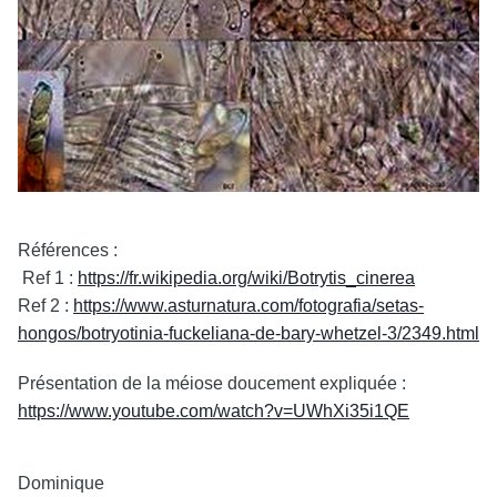
Références :
Ref 1 :
https://fr.wikipedia.org/wiki/Botrytis_cinerea
Ref 2 :
https://www.asturnatura.com/fotografia/setas-
hongos/botryotinia-fuckeliana-de-bary-whetzel-3/2349.html
Présentation de la méiose doucement expliquée :
https://www.youtube.com/watch?v=UWhXi35i1QE
Dominique