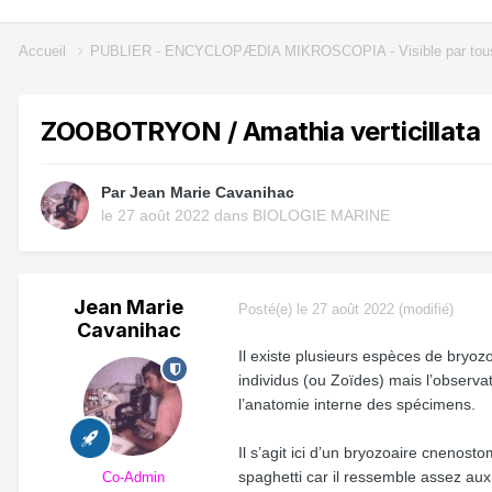
Accueil
PUBLIER - ENCYCLOPÆDIA MIKROSCOPIA - Visible par tou
ZOOBOTRYON / Amathia verticillata
Par
Jean Marie Cavanihac
le 27 août 2022
dans
BIOLOGIE MARINE
Jean Marie
Posté(e)
le 27 août 2022
(modifié)
Cavanihac
Il existe plusieurs espèces de bryoz
individus (ou Zoïdes) mais l’observa
l’anatomie interne des spécimens.
Il s’agit ici d’un bryozoaire cnenost
spaghetti car il ressemble assez aux 
Co-Admin