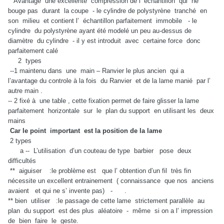
Avantage une excellente compression de l’ échantillon qui ne
bouge pas durant la coupe - le cylindre de polystyrène tranché en
son milieu et contient l’ échantillon parfaitement immobile - le
cylindre du polystyrène ayant été modelé un peu au-dessus de
diamètre du cylindre - il y est introduit avec certaine force donc
parfaitement calé
2 types
--1 maintenu dans une main – Ranvier le plus ancien qui a
l’avantage du controle à la fois du Ranvier et de la lame manié par l’
autre main .
-- 2 fixé à une table , cette fixation permet de faire glisser la lame
parfaitement horizontale sur le plan du support en utilisant les deux
mains
Car le point important est la position de la lame
2 types
a -- L’utilisation d’un couteau de type barbier pose deux
difficultés
** aiguiser :le problème est que l’ obtention d’un fil très fin
nécessite un excellent entrainement ( connaissance que nos anciens
avaient et qui ne s’ invente pas) - .
** bien utiliser :le passage de cette lame strictement parallèle au
plan du support est des plus aléatoire - même si on a l’ impression
de bien faire le geste.