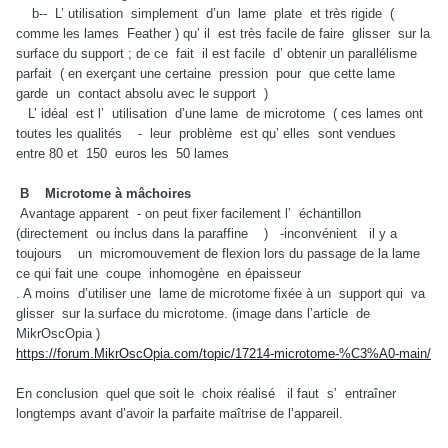
b-- L’ utilisation simplement d’un lame plate et très rigide (
comme les lames Feather ) qu’ il est très facile de faire glisser sur la
surface du support ; de ce fait il est facile d’ obtenir un parallélisme
parfait ( en exerçant une certaine pression pour que cette lame
garde un contact absolu avec le support )
L’ idéal est l’ utilisation d’une lame de microtome ( ces lames ont
toutes les qualités - leur problème est qu’ elles sont vendues
entre 80 et 150 euros les 50 lames
B Microtome à mâchoires
Avantage apparent - on peut fixer facilement l’ échantillon
(directement ou inclus dans la paraffine ) -inconvénient il y a
toujours un micromouvement de flexion lors du passage de la lame
ce qui fait une coupe inhomogène en épaisseur
. A moins d’utiliser une lame de microtome fixée à un support qui va
glisser sur la surface du microtome. (image dans l’article de
MikrOscOpia )
https://forum.MikrOscOpia.com/topic/17214-microtome-%C3%A0-main/
En conclusion quel que soit le choix réalisé il faut s’ entraîner
longtemps avant d’avoir la parfaite maîtrise de l’appareil.