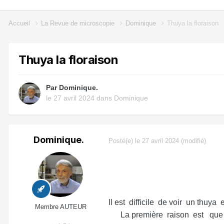
Accueil
La Revue de microscopie
Dominique
Thuya la floraison
Thuya la floraison
Par
Dominique.
le 27 avril 2024
dans
Dominique
Dominique.
Posté(e)
le 27 avril 2024
(modifié)
Il est difficile de voir un thuya 
Membre AUTEUR
La première raison est que la m