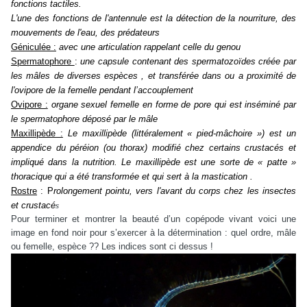
fonctions tactiles.
L'une des fonctions de l'
antennule
est la détection de la nourriture, des
mouvements de l'eau, des prédateurs
Géniculée :
avec une articulation rappelant celle du genou
Spermatophore
:
une capsule contenant des spermatozoïdes créée par
les mâles de diverses espèces , et
transférée
dans ou a proximité de
l'ovipore de la femelle pendant l’accouplement
Ovipore :
organe sexuel femelle en forme de pore qui est inséminé par
le spermatophore déposé par le mâle
Maxillipède :
Le maxillipède (littéralement « pied-mâchoire ») est
un
appendice du péréion (ou thorax
) modifié chez certains crustacés et
impliqué dans la nutrition. Le maxillipède est une sorte de « patte »
thoracique qui a été transformée et qui sert à la mastication .
Rostre
: P
rolongement pointu, vers l'avant du corps chez les insectes
et crustacé
s
Pour terminer et montrer la beauté d’un copépode vivant voici une
image en fond noir pour s’exercer à la détermination : quel ordre, mâl
e
ou femelle, espèce ?? Les indices sont ci dessus !