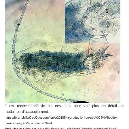
Il est recommandé de lire ces liens pour voir plus en détail les
modalités d’accouplement.
https://forum.MikrOscOpia.com/topic/20108-reproduction-du-cop%C3%A9pode-
paracartia-grani/#comment-83424
https://forum.MikrOscOpia.com/topic/20116-copépode-calanus-arcatia-arcaturia-