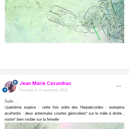
Jean Marie Cavanihac
Posté(e)
le 3 novembre 2025
Suite ...
Q
uatrième espèce : cette fois ordre des Harpaticoïdes :
euterpina
acufrontis :
deux antennules courtes géniculées* sur le mâle à droite ,
rostre* bien visible sur la femelle