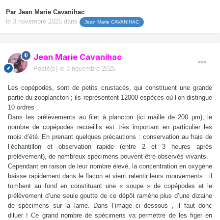
Par
Jean Marie Cavanihac
le 3 novembre 2025
dans
Jean Marie CAVANIHAC
Jean Marie Cavanihac
Posté(e)
le 3 novembre 2025
Les copépodes, sont de petits crustacés, qui constituent une grande
partie du zooplancton ; ils représentent 12000 espèces où l’on distingue
10 ordres .
Dans les prélèvements au filet à plancton (ici maille de 200 µm), le
nombre de copépodes recueillis est très important en particulier les
mois d’été. En prenant quelques précautions : conservation au frais de
l’échantillon et observation rapide (entre 2 et 3 heures après
prélèvement), de nombreux spécimens peuvent être observés vivants.
Cependant en raison de leur nombre élevé, la concentration en oxygène
baisse rapidement dans le flacon et vient ralentir leurs mouvements : il
tombent au fond en constituant une « soupe » de copépodes et le
prélèvement d’une seule goutte de ce dépôt ramène plus d’une dizaine
de spécimens sur la lame. Dans l’image ci dessous , il faut donc
diluer ! Ce grand nombre de spécimens va permettre de les figer en