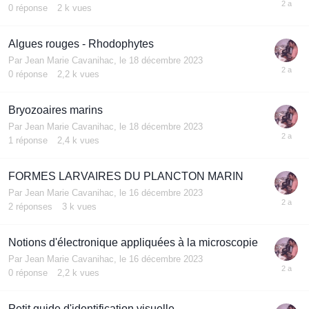
0
réponse
2 k
vues
Algues rouges - Rhodophytes
Par
Jean Marie Cavanihac
,
le 18 décembre 2023
0
réponse
2,2 k
vues
Bryozoaires marins
Par
Jean Marie Cavanihac
,
le 18 décembre 2023
1
réponse
2,4 k
vues
FORMES LARVAIRES DU PLANCTON MARIN
Par
Jean Marie Cavanihac
,
le 16 décembre 2023
2
réponses
3 k
vues
Notions d'électronique appliquées à la microscopie
Par
Jean Marie Cavanihac
,
le 16 décembre 2023
0
réponse
2,2 k
vues
Petit guide d'identification visuelle