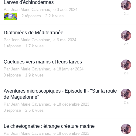
Larves d'échinodermes
Par
Jean Marie Cavanihac
,
le 3 août 2024
2
réponses
2,2 k
vues
Diatomées de Méditerranée
Par
Jean Marie Cavanihac
,
le 6 mai 2024
1
réponse
1,7 k
vues
Quelques vers marins et leurs larves
Par
Jean Marie Cavanihac
,
le 18 janvier 2024
0
réponse
1,9 k
vues
Aventures microscopiques - Episode II - "Sur la route
de Maguelonne"
Par
Jean Marie Cavanihac
,
le 18 décembre 2023
0
réponse
2,5 k
vues
Le chaetognathe : étrange créature marine
Par
Jean Marie Cavanihac
,
le 18 décembre 2023