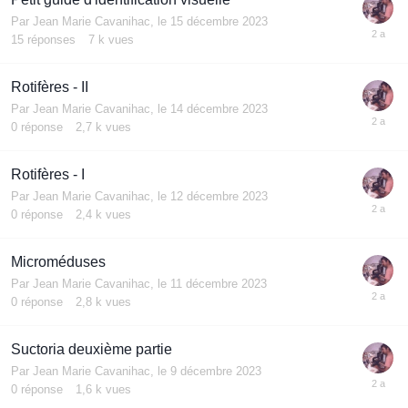
Par
Jean Marie Cavanihac
,
le 15 décembre 2023
15
réponses
7 k
vues
Rotifères - II
Par
Jean Marie Cavanihac
,
le 14 décembre 2023
0
réponse
2,7 k
vues
Rotifères - I
Par
Jean Marie Cavanihac
,
le 12 décembre 2023
0
réponse
2,4 k
vues
Microméduses
Par
Jean Marie Cavanihac
,
le 11 décembre 2023
0
réponse
2,8 k
vues
Suctoria deuxième partie
Par
Jean Marie Cavanihac
,
le 9 décembre 2023
0
réponse
1,6 k
vues