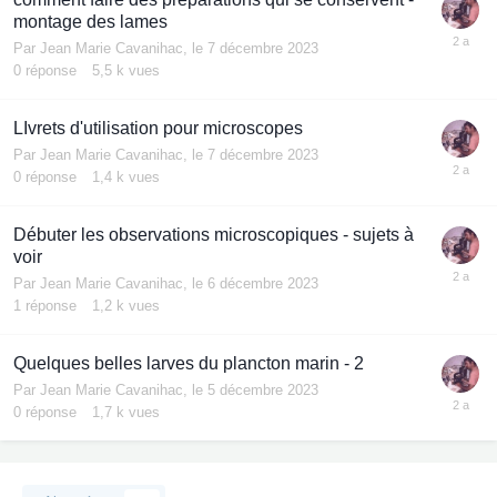
montage des lames
Par
Jean Marie Cavanihac
,
le 7 décembre 2023
0
réponse
5,5 k
vues
LIvrets d'utilisation pour microscopes
Par
Jean Marie Cavanihac
,
le 7 décembre 2023
0
réponse
1,4 k
vues
Débuter les observations microscopiques - sujets à
voir
Par
Jean Marie Cavanihac
,
le 6 décembre 2023
1
réponse
1,2 k
vues
Quelques belles larves du plancton marin - 2
Par
Jean Marie Cavanihac
,
le 5 décembre 2023
0
réponse
1,7 k
vues