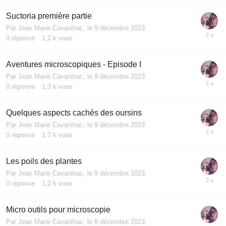
Suctoria première partie
Par
Jean Marie Cavanihac
,
le 9 décembre 2023
0
réponse
1,2 k
vues
Aventures microscopiques - Episode I
Par
Jean Marie Cavanihac
,
le 9 décembre 2023
0
réponse
1,3 k
vues
Quelques aspects cachés des oursins
Par
Jean Marie Cavanihac
,
le 9 décembre 2023
0
réponse
1,7 k
vues
Les poils des plantes
Par
Jean Marie Cavanihac
,
le 9 décembre 2023
0
réponse
1,2 k
vues
Micro outils pour microscopie
Par
Jean Marie Cavanihac
,
le 8 décembre 2023