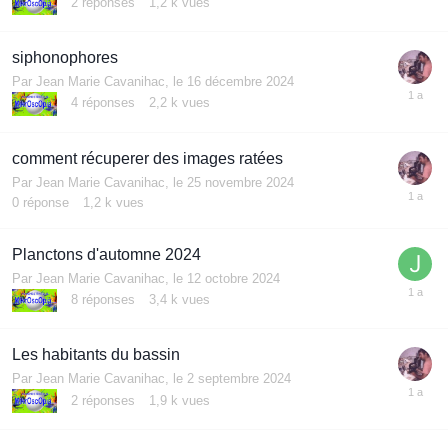
2
réponses
1,2 k
vues
siphonophores
Par
Jean Marie Cavanihac
,
le 16 décembre 2024
4
réponses
2,2 k
vues
comment récuperer des images ratées
Par
Jean Marie Cavanihac
,
le 25 novembre 2024
0
réponse
1,2 k
vues
Planctons d'automne 2024
Par
Jean Marie Cavanihac
,
le 12 octobre 2024
8
réponses
3,4 k
vues
Les habitants du bassin
Par
Jean Marie Cavanihac
,
le 2 septembre 2024
2
réponses
1,9 k
vues