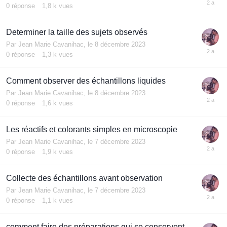
0
réponse
1,8 k
vues
Determiner la taille des sujets observés
Par
Jean Marie Cavanihac
,
le 8 décembre 2023
0
réponse
1,3 k
vues
Comment observer des échantillons liquides
Par
Jean Marie Cavanihac
,
le 8 décembre 2023
0
réponse
1,6 k
vues
Les réactifs et colorants simples en microscopie
Par
Jean Marie Cavanihac
,
le 7 décembre 2023
0
réponse
1,9 k
vues
Collecte des échantillons avant observation
Par
Jean Marie Cavanihac
,
le 7 décembre 2023
0
réponse
1,1 k
vues
comment faire des préparations qui se conservent -