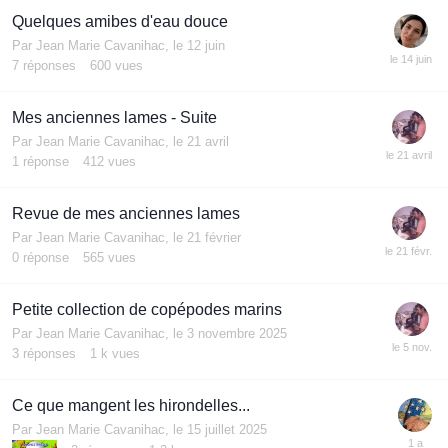
Quelques amibes d'eau douce
Par
Jean Marie Cavanihac
,
le 12 juin
7
réponses
600
vues
Mes anciennes lames - Suite
Par
Jean Marie Cavanihac
,
le 21 avril
1
réponse
412
vues
Revue de mes anciennes lames
Par
Jean Marie Cavanihac
,
le 21 février
0
réponse
565
vues
Petite collection de copépodes marins
Par
Jean Marie Cavanihac
,
le 3 novembre 2025
3
réponses
1 k
vues
Ce que mangent les hirondelles...
Par
Jean Marie Cavanihac
,
le 15 juillet 2025