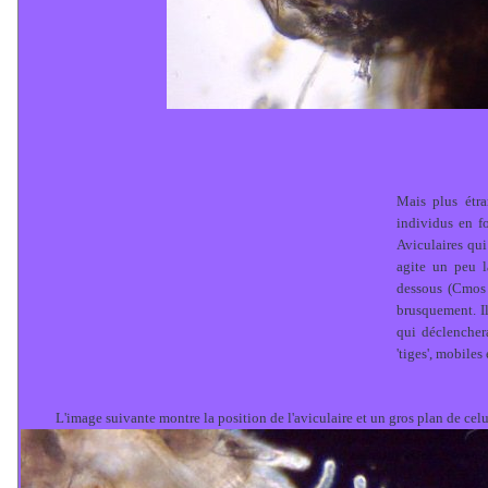
Mais plus étra
individus en f
Aviculaires qui
agite un peu l
dessous (Cmos 
brusquement. Il
qui déclenchera
'tiges', mobile
L'image suivante montre la position de l'aviculaire et un gros plan de celui