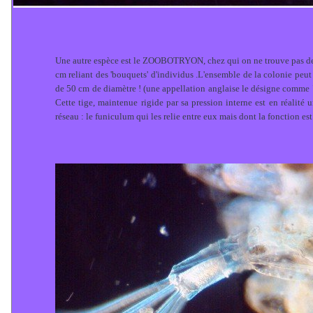
Une autre espèce est le ZOOBOTRYON, chez qui on ne trouve pas de lo
cm reliant des 'bouquets' d'individus .L'ensemble de la colonie peut a
de 50 cm de diamètre ! (une appellation anglaise le désigne comme "
Cette tige, maintenue rigide par sa pression interne est en réalité
réseau : le funiculum qui les relie entre eux mais dont la fonction es