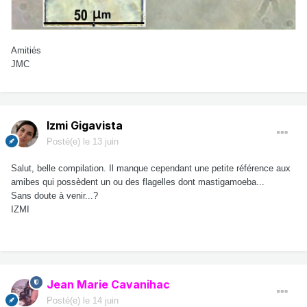
Amitiés
JMC
Izmi Gigavista
Posté(e)
le 13 juin
Salut, belle compilation. Il manque cependant une petite référence aux
amibes qui possèdent un ou des flagelles dont mastigamoeba...
Sans doute à venir...?
IZMI
Jean Marie Cavanihac
Posté(e)
le 14 juin