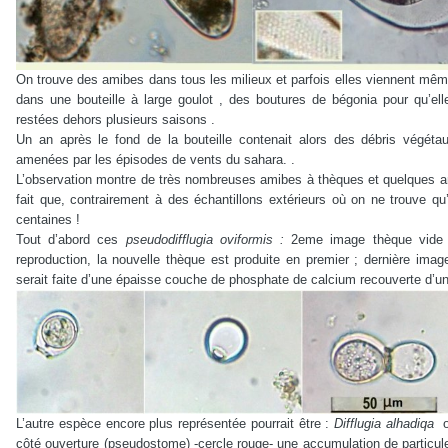
On trouve des amibes dans tous les milieux et parfois elles viennent mêm
dans une bouteille à large goulot , des boutures de bégonia pour qu’ell
restées dehors plusieurs saisons .
Un an après le fond de la bouteille contenait alors des débris végét
amenées par les épisodes de vents du sahara. .
L’observation montre de très nombreuses amibes à thèques et quelques ami
fait que, contrairement à des échantillons extérieurs où on ne trouve qu
centaines !
Tout d’abord ces
pseudodifflugia oviformis :
2eme image thèque vide 
reproduction, la nouvelle thèque est produite en premier ; dernière imag
serait faite d’une épaisse couche de phosphate de calcium recouverte d’un
L’autre espèce encore plus représentée pourrait être :
Difflugia alhadiqa
o
côté ouverture (pseudostome) -cercle rouge- une accumulation de particule