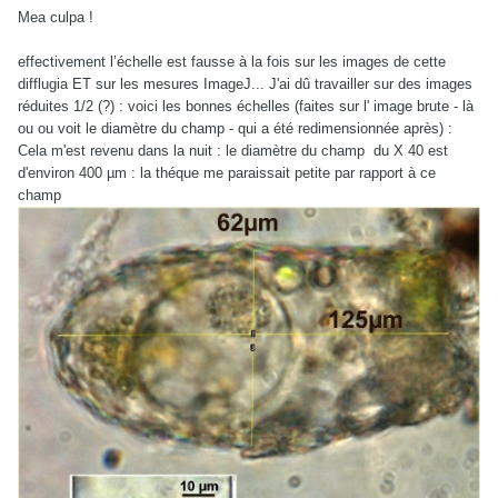
Mea culpa !
effectivement l’échelle est fausse à la fois sur les images de cette
difflugia ET sur les mesures ImageJ... J'ai dû travailler sur des images
réduites 1/2 (?) : voici les bonnes échelles (faites sur l' image brute - là
ou ou voit le diamètre du champ - qui a été redimensionnée après) :
Cela m'est revenu dans la nuit : le diamètre du champ du X 40 est
d'environ 400 µm : la théque me paraissait petite par rapport à ce
champ