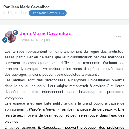
Par
Jean Marie Cavanihac
le 12 juin
dans
Jean Marie CAVANIHAC
Jean Marie Cavanihac
Posté(e)
le 12 juin
Les amibes représentent un embranchement du règne des protistes:
assez particulier en ce sens que leur classification par des méthodes
purement morphologiques est difficile, la taxonomie évoluant de
manière dynamique . En particulier les noms d'espèces trouvés dans
des ouvrages anciens peuvent être obsolètes à présent .
Les amibes sont des protozoaires eucaryotes unicellulaires vivants
dans le sol ou les eaux. Leur origine remonterait à environ 2 milliards
d’années et elles interviennent dans beaucoup de processus
biologiques
Une espèce a eu une forte publicité dans le grand public à cause de
son surnom :
Naegleria fowleri
« amibe mangeuse de cerveaux ».
Elle
résiste aux moyens de désinfection et peut se retrouver dans l’eau des
piscines !
D autres espèces (
Entamoeba...
peuvent provoquer des problèmes
)