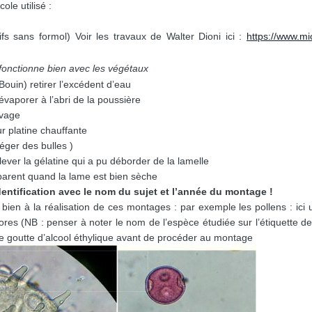
ole utilisé :
tifs sans formol) Voir les travaux de Walter Dioni ici :
https://www.m
 fonctionne bien avec les végétaux
 Bouin) retirer l’excédent d’eau
 évaporer à l’abri de la poussière
avage
ur platine chauffante
iéger des bulles )
lever la gélatine qui a pu déborder de la lamelle
sparent quand la lame est bien sèche
dentification avec le nom du sujet et l’année du montage !
 bien à la réalisation de ces montages : par exemple les pollens : ici 
ores (NB : penser à noter le nom de l’espèce étudiée sur l’étiquette de 
ne goutte d’alcool éthylique avant de procéder au montage