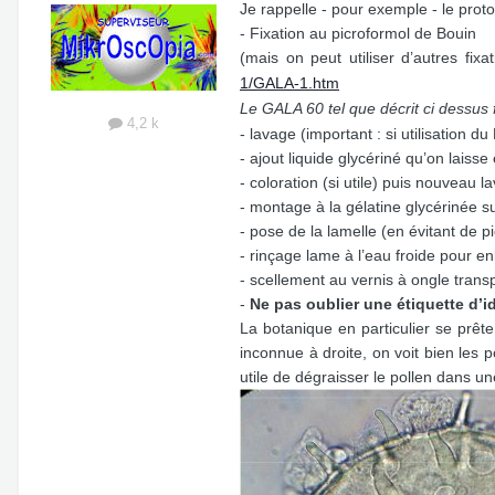
Je rappelle - pour exemple - le protoc
- Fixation au picroformol de Bouin
(mais on peut utiliser d’autres fixa
1/GALA-1.htm
Le GALA 60 tel que décrit ci dessus
4,2 k
- lavage (important : si utilisation du
- ajout liquide glycériné qu’on laisse
- coloration (si utile) puis nouveau l
- montage à la gélatine glycérinée s
- pose de la lamelle (en évitant de p
- rinçage lame à l’eau froide pour en
- scellement au vernis à ongle tran
-
Ne pas oublier une étiquette d’i
La botanique en particulier se prête
inconnue à droite, on voit bien les p
utile de dégraisser le pollen dans u