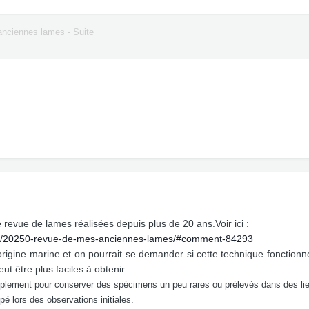
nciennes lames - Suite
ne revue de lames réalisées depuis plus de 20 ans.Voir ici :
pic/20250-revue-de-mes-anciennes-lames/#comment-84293
origine marine et on pourrait se demander si cette technique fonctionn
eut être plus faciles à obtenir.
lement pour conserver des spécimens un peu rares ou prélevés dans des lieux
pé lors des observations initiales.