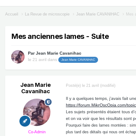
Accueil
La Revue de microscopie
Jean Marie CAVANIHAC
Mes a
Mes anciennes lames - Suite
Par
Jean Marie Cavanihac
le 21 avril
dans
Jean Marie CAVANIHAC
Jean Marie
Posté(e)
le 21 avril
(modifié)
Cavanihac
Il y a quelques temps, j’avais fait u
https://forum.MikrOscOpia.com/to
Les sujets présentés étaient tous d’
et on va voir que les résultats sont p
Pourquoi faire des lames montées : simp
Co-Admin
plus tard des détails qui nous ont échap