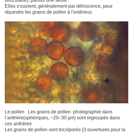
biloculaire), parfois une seule .
Elles s'ouvrent, généralement par déhiscence, pour
répandre les grains de pollen à l'extérieur.
Le pollen
Les grains de pollen
photographié dans
l’anthére(sphériques, ~20–30 µm) sont regroupés dans
ces anthères
Les grains de pollen sont tricolporés (3 ouvertures pour la