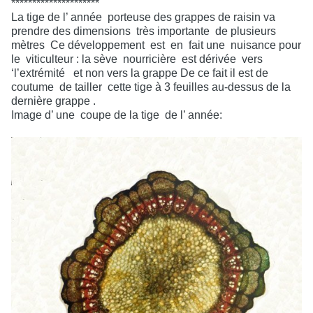
*********************
La tige de l’ année
porteuse des grappes de raisin va
prendre des dimensions
très importante
de plusieurs
mètres
Ce développement
est
en
fait une
nuisance pour
le
viticulteur : la sève
nourricière
est dérivée
vers
‘l’extrémité
et non vers la grappe De ce fait il est de
coutume
de tailler
cette tige à 3 feuilles au-dessus de la
dernière grappe .
Image d’ une
coupe de la tige
de l’ année: