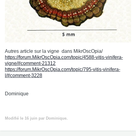
Autres article sur la vigne
dans MikrOscOpia/
https://forum.MikrOscOpia.com/topic/4588-vitis-vinifera-
vigne/#comment-21312
https://forum.MikrOscOpia.com/topic/795-vitis-vinifera-
l/#comment-3228
Dominique
Modifié
le 16 juin
par Dominique.