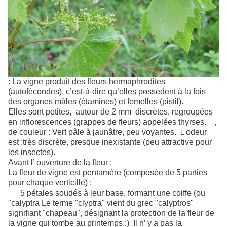
: La vigne produit des fleurs hermaphrodites
(autofécondes), c’est-à-dire qu’elles possèdent à la fois
des organes mâles (étamines) et femelles (pistil).
Elles sont petites,
autour de 2 mm
discrètes, regroupées
en inflorescences (grappes de fleurs) appelées thyrses.
,
de couleur : Vert pâle à jaunâtre, peu voyantes.
odeur
L
est :très discrète, presque inexistante (peu attractive pour
les insectes).
Avant l’ ouverture de la fleur :
La fleur de vigne est pentamère (composée de 5 parties
pour chaque verticille) :
5 pétales soudés à leur base, formant une coiffe (ou
"calyptra Le terme "clyptra" vient du grec "calyptros"
signifiant "chapeau", désignant la protection de la fleur de
la vigne qui tombe au printemps.:)
Il n’ y a pas la