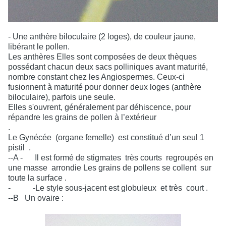
- Une anthère biloculaire (2 loges), de couleur jaune,
libérant le pollen.
Les anthères Elles sont composées de deux thèques
possédant chacun deux sacs polliniques avant maturité,
nombre constant chez les Angiospermes. Ceux-ci
fusionnent à maturité pour donner deux loges (anthère
biloculaire), parfois une seule.
Elles s'ouvrent, généralement par déhiscence, pour
répandre les grains de pollen à l’extérieur
.
Le Gynécée
(organe femelle)
est constitué d’un seul 1
pistil
.
--A -
Il est formé de stigmates
très courts
regroupés en
une masse
arrondie Les grains de pollens se collent
sur
toute la surface .
-
-Le style sous-jacent est globuleux
et très
court .
--B
Un ovaire :