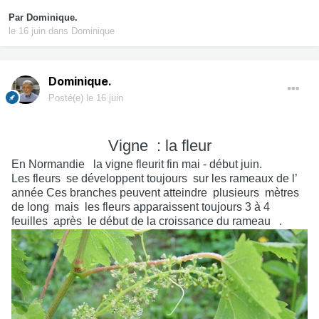
Par
Dominique.
le 16 juin
dans
Dominique
Dominique.
Posté(e)
le 16 juin
Vigne : la fleur
En Normandie
la vigne fleurit fin mai - début juin.
Les fleurs
se développent toujours
sur les rameaux de l’
année Ces branches peuvent atteindre
plusieurs
mètres
de long
mais
les fleurs apparaissent toujours 3 à 4
feuilles
après
le début de la croissance du rameau
.