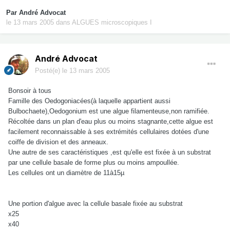
Par
André Advocat
le 13 mars 2005
dans
ALGUES microscopiques I
André Advocat
Posté(e)
le 13 mars 2005
Bonsoir à tous
Famille des Oedogoniacées(à laquelle appartient aussi
Bulbochaete),Oedogonium est une algue filamenteuse,non ramifiée.
Récoltée dans un plan d'eau plus ou moins stagnante,cette algue est
facilement reconnaissable à ses extrémités cellulaires dotées d'une
coiffe de division et des anneaux.
Une autre de ses caractéristiques ,est qu'elle est fixée à un substrat
par une cellule basale de forme plus ou moins ampoullée.
Les cellules ont un diamètre de 11à15µ
Une portion d'algue avec la cellule basale fixée au substrat
x25
x40