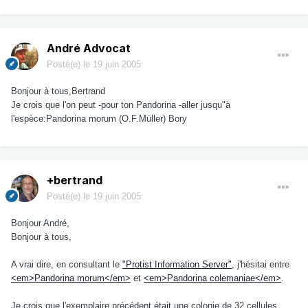
André Advocat
Posté(e)
le 19 juin 2005
Bonjour à tous,Bertrand
Je crois que l'on peut -pour ton Pandorina -aller jusqu"à
l'espèce:Pandorina morum (O.F.Müller) Bory
+bertrand
Posté(e)
le 19 juin 2005
Bonjour André,
Bonjour à tous,
A vrai dire, en consultant le
"Protist Information Server"
, j'hésitai entre
<em>Pandorina morum</em>
et
<em>Pandorina colemaniae</em>
.
Je crois que l'exemplaire précédent était une colonie de 32 cellules.