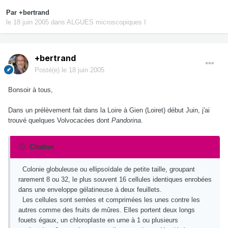
Par
+bertrand
le 18 juin 2005
dans
ALGUES microscopiques I
+bertrand
Posté(e)
le 18 juin 2005
Bonsoir à tous,
Dans un prélèvement fait dans la Loire à Gien (Loiret) début Juin, j'ai
trouvé quelques Volvocacées dont
Pandorina
.
Citation
Colonie globuleuse ou ellipsoïdale de petite taille, groupant
rarement 8 ou 32, le plus souvent 16 cellules identiques enrobées
dans une enveloppe gélatineuse à deux feuillets.
Les cellules sont serrées et comprimées les unes contre les
autres comme des fruits de mûres. Elles portent deux longs
fouets égaux, un chloroplaste en urne à 1 ou plusieurs