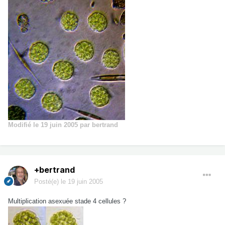
Modifié
le 19 juin 2005
par bertrand
+bertrand
Posté(e)
le 19 juin 2005
Multiplication asexuée stade 4 cellules ?