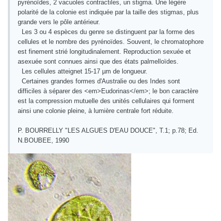
pyrénoïdes, 2 vacuoles contractiles, un stigma. Une légère
polarité de la colonie est indiquée par la taille des stigmas, plus
grande vers le pôle antérieur.
Les 3 ou 4 espèces du genre se distinguent par la forme des
cellules et le nombre des pyrénoïdes. Souvent, le chromatophore
est finement strié longitudinalement. Reproduction sexuée et
asexuée sont connues ainsi que des états palmelloïdes.
Les cellules atteignet 15-17 µm de longueur.
Certaines grandes formes d'Australie ou des Indes sont
difficiles à séparer des <em>Eudorinas</em>; le bon caractère
est la compression mutuelle des unités cellulaires qui forment
ainsi une colonie pleine, à lumière centrale fort réduite.
P. BOURRELLY "LES ALGUES D'EAU DOUCE", T.1; p.78; Ed.
N.BOUBEE, 1990