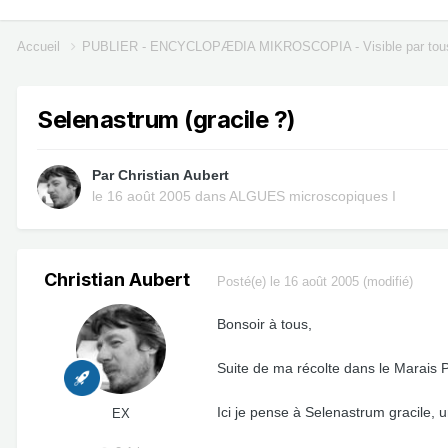
Accueil
PUBLIER - ENCYCLOPÆDIA MIKROSCOPIA - Visible par tou
Selenastrum (gracile ?)
Par
Christian Aubert
le 16 août 2005
dans
ALGUES microscopiques I
Christian Aubert
Posté(e)
le 16 août 2005
(modifié)
Bonsoir à tous,
Suite de ma récolte dans le Marais Po
Ici je pense à Selenastrum gracile, 
EX