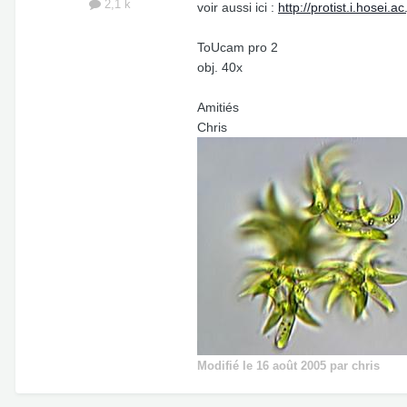
2,1 k
voir aussi ici :
http://protist.i.hosei
ToUcam pro 2
obj. 40x
Amitiés
Chris
Modifié
le 16 août 2005
par chris