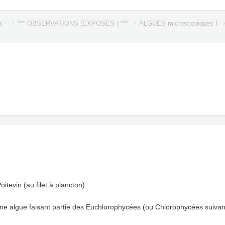
s -
*** OBSERVATIONS (EXPOSES ) ***
ALGUES microscopiques I
itevin (au filet à plancton)
une algue faisant partie des Euchlorophycées (ou Chlorophycées suivan