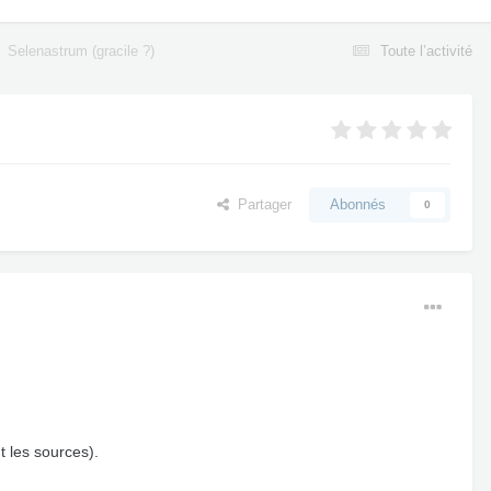
Selenastrum (gracile ?)
Toute l’activité
Partager
Abonnés
0
t les sources).