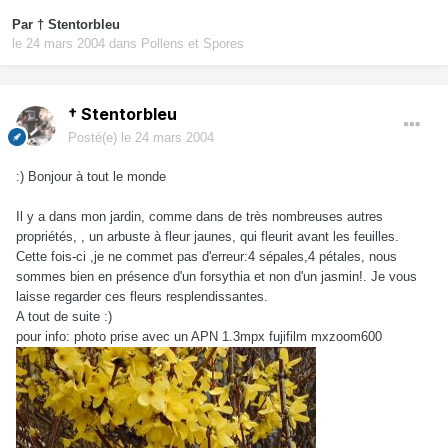
Par
† Stentorbleu
le 24 mars 2004
dans
Pollens et Spores
† Stentorbleu
Posté(e)
le 24 mars 2004
:) Bonjour à tout le monde
Il y a dans mon jardin, comme dans de très nombreuses autres
propriétés, , un arbuste à fleur jaunes, qui fleurit avant les feuilles.
Cette fois-ci ,je ne commet pas d'erreur:4 sépales,4 pétales, nous
sommes bien en présence d'un forsythia et non d'un jasmin!. Je vous
laisse regarder ces fleurs resplendissantes.
A tout de suite :)
pour info: photo prise avec un APN 1.3mpx fujifilm mxzoom600