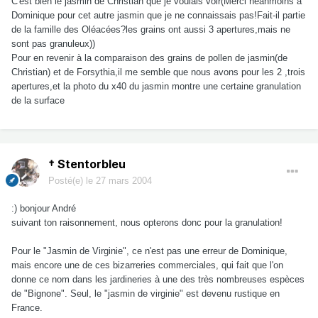
C'est bien le jasmin de Christian que je voulais voir(Merci néanmoins à
Dominique pour cet autre jasmin que je ne connaissais pas!Fait-il partie
de la famille des Oléacées?les grains ont aussi 3 apertures,mais ne
sont pas granuleux))
Pour en revenir à la comparaison des grains de pollen de jasmin(de
Christian) et de Forsythia,il me semble que nous avons pour les 2 ,trois
apertures,et la photo du x40 du jasmin montre une certaine granulation
de la surface
† Stentorbleu
Posté(e)
le 27 mars 2004
:) bonjour André
suivant ton raisonnement, nous opterons donc pour la granulation!
Pour le "Jasmin de Virginie", ce n'est pas une erreur de Dominique,
mais encore une de ces bizarreries commerciales, qui fait que l'on
donne ce nom dans les jardineries à une des très nombreuses espèces
de "Bignone". Seul, le "jasmin de virginie" est devenu rustique en
France.