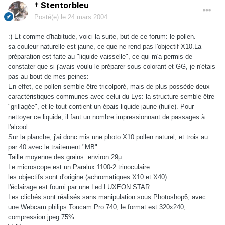
† Stentorbleu
Posté(e)
le 24 mars 2004
:) Et comme d'habitude, voici la suite, but de ce forum: le pollen.
sa couleur naturelle est jaune, ce que ne rend pas l'objectif X10.La
préparation est faite au "liquide vaisselle", ce qui m'a permis de
constater que si j'avais voulu le préparer sous colorant et GG, je n'étais
pas au bout de mes peines:
En effet, ce pollen semble être tricolporé, mais de plus possède deux
caractéristiques communes avec celui du Lys: la structure semble être
"grillagée", et le tout contient un épais liquide jaune (huile). Pour
nettoyer ce liquide, il faut un nombre impressionnant de passages à
l'alcool.
Sur la planche, j'ai donc mis une photo X10 pollen naturel, et trois au
par 40 avec le traitement "MB"
Taille moyenne des grains: environ 29µ
Le microscope est un Paralux 1100-2 trinoculaire
les objectifs sont d'origine (achromatiques X10 et X40)
l'éclairage est fourni par une Led LUXEON STAR
Les clichés sont réalisés sans manipulation sous Photoshop6, avec
une Webcam philips Toucam Pro 740, le format est 320x240,
compression jpeg 75%