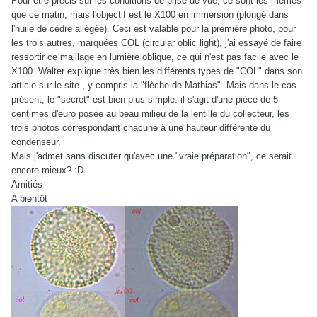
Pour être précis sur les conditions de prise de vue, ce sont les mêmes
que ce matin, mais l'objectif est le X100 en immersion (plongé dans
l'huile de cèdre allégée). Ceci est valable pour la première photo, pour
les trois autres, marquées COL (circular oblic light), j'ai essayé de faire
ressortir ce maillage en lumière oblique, ce qui n'est pas facile avec le
X100. Walter explique très bien les différents types de "COL" dans son
article sur le site , y compris la "flèche de Mathias". Mais dans le cas
présent, le "secret" est bien plus simple: il s'agit d'une pièce de 5
centimes d'euro posée au beau milieu de la lentille du collecteur, les
trois photos correspondant chacune à une hauteur différente du
condenseur.
Mais j'admet sans discuter qu'avec une "vraie préparation", ce serait
encore mieux? :D
Amitiés
A bientôt