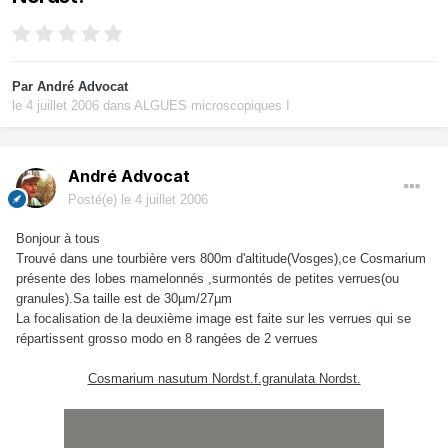
Par
André Advocat
le 4 juillet 2006
dans
ALGUES microscopiques I
André Advocat
Posté(e)
le 4 juillet 2006
Bonjour à tous
Trouvé dans une tourbière vers 800m d'altitude(Vosges),ce Cosmarium
présente des lobes mamelonnés ,surmontés de petites verrues(ou
granules).Sa taille est de 30µm/27µm
La focalisation de la deuxième image est faite sur les verrues qui se
répartissent grosso modo en 8 rangées de 2 verrues
Cosmarium nasutum Nordst.f.granulata Nordst.