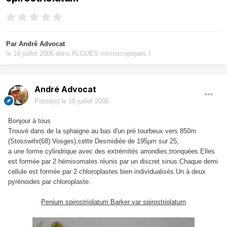
Par
André Advocat
le 18 juillet 2006
dans
ALGUES microscopiques I
André Advocat
Posté(e)
le 18 juillet 2006
Bonjour à tous
Trouvé dans de la sphaigne au bas d'un pré tourbeux vers 850m
(Stosswihr(68) Vosges),cette Desmidiée de 195µm sur 25,
a une forme cylindrique avec des extrémités arrondies,tronquées.Elles
est formée par 2 hémisomates réunis par un discret sinus.Chaque demi
cellule est formée par 2 chloroplastes bien individualisés.Un à deux
pyrénoides par chloroplaste.
Penium spirostriolatum Barker var spirostriolatum