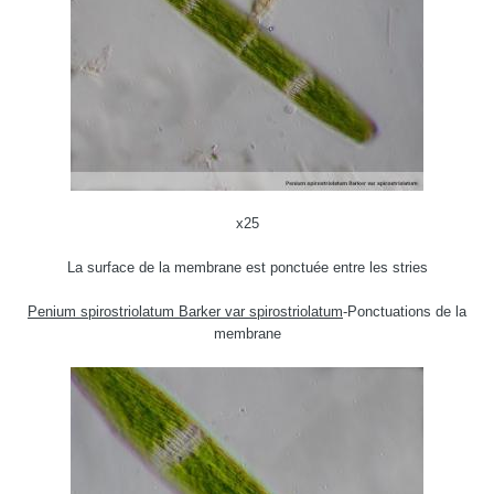
x25
La surface de la membrane est ponctuée entre les stries
Penium spirostriolatum Barker var spirostriolatum
-Ponctuations de la
membrane