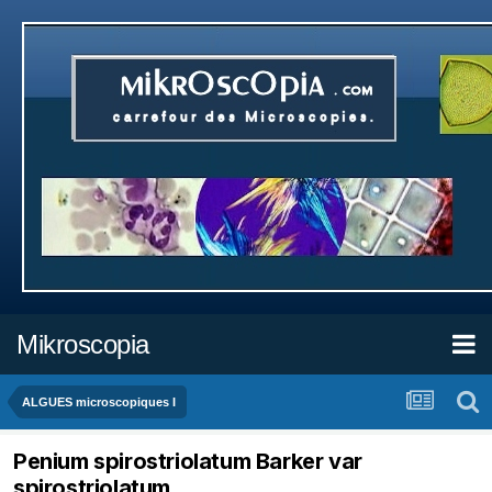
Mikroscopia
ALGUES microscopiques I
Penium spirostriolatum Barker var
spirostriolatum