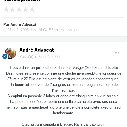
Par
André Advocat
le 25 août 2006
dans
ALGUES microscopiques I
André Advocat
Posté(e)
le 25 août 2006
Trouvé dans un pré tourbeux dans les Vosges(Soultzeren,68)cette
Desmidiée se présente comme une cloche inversée.D'une longueur de
37µm sur 27.Elle est couverte de verrues en rangées concentriques.
Un bourrelet ,couvert de 2 rangées de verrues ,engaine la base de
l'hémisomate.
S.capitulum possède 3 lobes et donc est triangulaire en vue apicale.
La photo proposée comporte une cellule complète avec ses deux
hemisomates à gauche,et à droite,une cellule incomplète avec un seul
hemisomate.
Staurastrum capitulum Breb.ex Ralfs var.capitulum