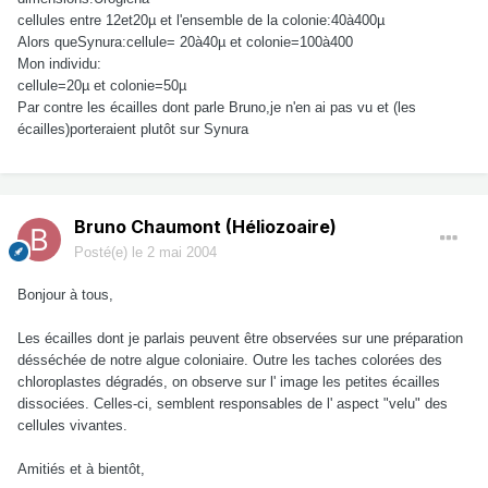
cellules entre 12et20µ et l'ensemble de la colonie:40à400µ
Alors queSynura:cellule= 20à40µ et colonie=100à400
Mon individu:
cellule=20µ et colonie=50µ
Par contre les écailles dont parle Bruno,je n'en ai pas vu et (les
écailles)porteraient plutôt sur Synura
Bruno Chaumont (Héliozoaire)
Posté(e)
le 2 mai 2004
Bonjour à tous,
Les écailles dont je parlais peuvent être observées sur une préparation
désséchée de notre algue coloniaire. Outre les taches colorées des
chloroplastes dégradés, on observe sur l' image les petites écailles
dissociées. Celles-ci, semblent responsables de l' aspect "velu" des
cellules vivantes.
Amitiés et à bientôt,