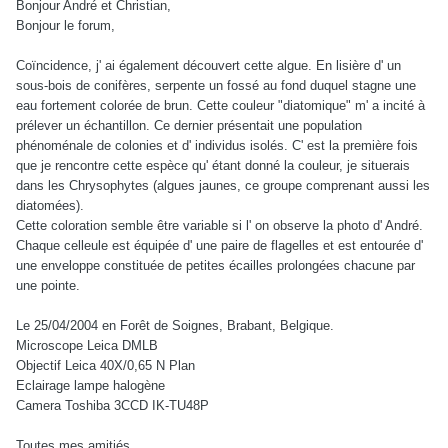
Bonjour André et Christian,
Bonjour le forum,
Coïncidence, j' ai également découvert cette algue. En lisière d' un
sous-bois de conifères, serpente un fossé au fond duquel stagne une
eau fortement colorée de brun. Cette couleur "diatomique" m' a incité à
prélever un échantillon. Ce dernier présentait une population
phénoménale de colonies et d' individus isolés. C' est la première fois
que je rencontre cette espèce qu' étant donné la couleur, je situerais
dans les Chrysophytes (algues jaunes, ce groupe comprenant aussi les
diatomées).
Cette coloration semble être variable si l' on observe la photo d' André.
Chaque celleule est équipée d' une paire de flagelles et est entourée d'
une enveloppe constituée de petites écailles prolongées chacune par
une pointe.
Le 25/04/2004 en Forêt de Soignes, Brabant, Belgique.
Microscope Leica DMLB
Objectif Leica 40X/0,65 N Plan
Eclairage lampe halogène
Camera Toshiba 3CCD IK-TU48P
Toutes mes amitiés