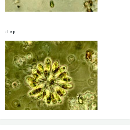
id. c p