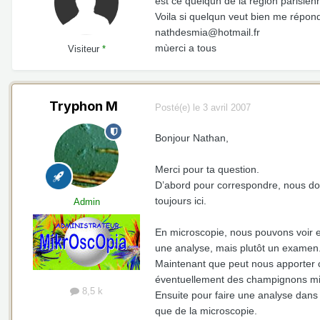
est ce quelqun de la région parisie
Voila si quelqun veut bien me répon
nathdesmia@hotmail.fr
mùerci a tous
Visiteur
*
Tryphon M
Posté(e)
le 3 avril 2007
Bonjour Nathan,
Merci pour ta question.
D’abord pour correspondre, nous don
toujours ici.
Admin
En microscopie, nous pouvons voir 
une analyse, mais plutôt un examen
Maintenant que peut nous apporter c
éventuellement des champignons micr
8,5 k
Ensuite pour faire une analyse dans l
que de la microscopie.