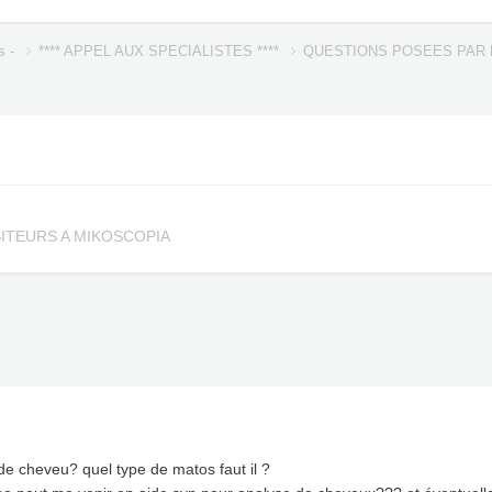
s -
**** APPEL AUX SPECIALISTES ****
QUESTIONS POSEES PAR 
SITEURS A MIKOSCOPIA
e cheveu? quel type de matos faut il ?