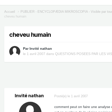
Accueil
PUBLIER - ENCYCLOPÆDIA MIKROSCOPIA - Visible par tou
cheveu humain
cheveu humain
Par Invité nathan
le 1 avril 2007
dans
QUESTIONS POSEES PAR LES VI
Invité nathan
Posté(e)
le 1 avril 2007
comment peut on faire une analyse d