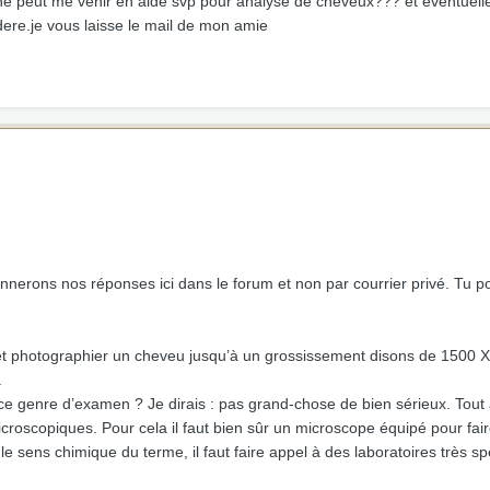
nne peut me venir en aide svp pour analyse de cheveux??? et éventuel
dere.je vous laisse le mail de mon amie
nerons nos réponses ici dans le forum et non par courrier privé. Tu po
et photographier un cheveu jusqu’à un grossissement disons de 1500 X
.
e genre d’examen ? Je dirais : pas grand-chose de bien sérieux. Tout 
oscopiques. Pour cela il faut bien sûr un microscope équipé pour fai
e sens chimique du terme, il faut faire appel à des laboratoires très s