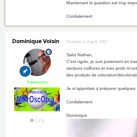
Maintenant la question est trop imp
Cordialement.
Dominique Voisin
Posté(e)
le 4 avril 2007
Salut Nathan,
C'est rigolo, je suis justement en tra
sections coiffures et mes profs m'o
des produits de coloration/décolorati
Superviseur
Je m'apprètais à préparer quelques 
Cordialement
Dominique
2,2 k