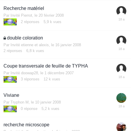
Recherche matériel
Par Invité Pierrot,
le 20 février 2008
2
réponses
5,9 k
vues
double coloration
Par Invité etienne et alexis,
le 16 janvier 2008
2
réponses
6,8 k
vues
Coupe transversale de feuille de TYPHA
Par Invité doowap28,
le 1 décembre 2007
3
réponses
12 k
vues
Viviane
Par
Tryphon M
,
le 10 janvier 2008
0
réponse
5,2 k
vues
recherche microscope