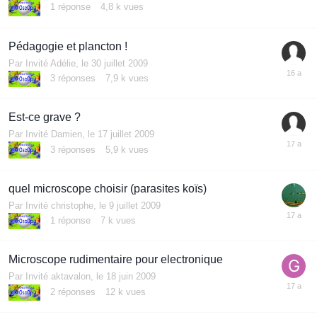
1
réponse
4,8 k
vues
Pédagogie et plancton !
Par Invité Adélie,
le 30 juillet 2009
3
réponses
7,9 k
vues
Est-ce grave ?
Par Invité Damien,
le 17 juillet 2009
3
réponses
5,9 k
vues
quel microscope choisir (parasites koïs)
Par Invité christophe,
le 9 juillet 2009
1
réponse
7 k
vues
Microscope rudimentaire pour electronique
Par Invité aktavalon,
le 18 juin 2009
2
réponses
12 k
vues