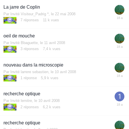
La jarre de Coplin
Par Invité Visiteur_Padrig *,
le 22 mai 2008
7
réponses
11 k
vues
oeil de mouche
Par Invité Bbaguette,
le 11 avril 2008
3
réponses
7,4 k
vues
nouveau dans la microscopie
Par Invité larrere sebastien,
le 10 avril 2008
1
réponse
5,9 k
vues
recherche optique
Par Invité lemitre,
le 10 avril 2008
2
réponses
6,2 k
vues
recherche optique