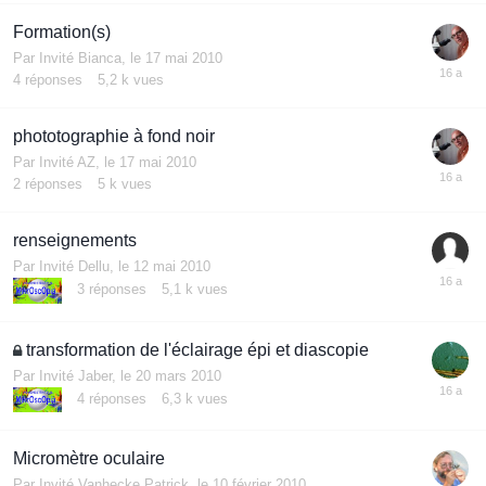
Formation(s)
Par Invité Bianca,
le 17 mai 2010
4
réponses
5,2 k
vues
phototographie à fond noir
Par Invité AZ,
le 17 mai 2010
2
réponses
5 k
vues
renseignements
Par Invité Dellu,
le 12 mai 2010
3
réponses
5,1 k
vues
transformation de l'éclairage épi et diascopie
Par Invité Jaber,
le 20 mars 2010
4
réponses
6,3 k
vues
Micromètre oculaire
Par Invité Vanhecke Patrick,
le 10 février 2010