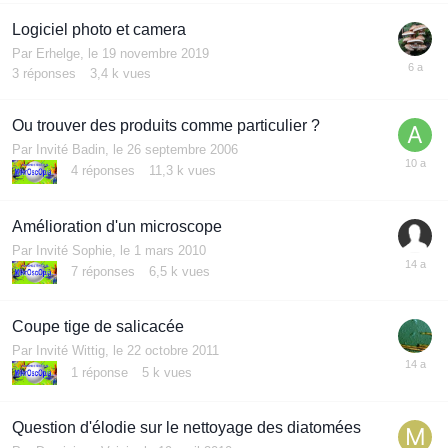
Logiciel photo et camera
Par
Erhelge
,
le 19 novembre 2019
3
réponses
3,4 k
vues
Ou trouver des produits comme particulier ?
Par Invité Badin,
le 26 septembre 2006
4
réponses
11,3 k
vues
Amélioration d'un microscope
Par Invité Sophie,
le 1 mars 2010
7
réponses
6,5 k
vues
Coupe tige de salicacée
Par Invité Wittig,
le 22 octobre 2011
1
réponse
5 k
vues
Question d'élodie sur le nettoyage des diatomées