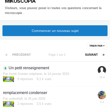
MIKOSCOPIA
Visiteurs, vous pouvez poser ici toutes vos questions concernant la
microscopie .
Commencer un nouveau sujet
TRIER PAR
PRÉCÉDENT
Page 1 sur 2
SUIVANT
Un petit renseignement
Par Invité Granier stéphane,
le 14 janvier 2010
9
réponses
9,1 k
vues
remplacement condenser
Par
yodontfall
,
le 26 juin 2020
2
réponses
3,5 k
vues