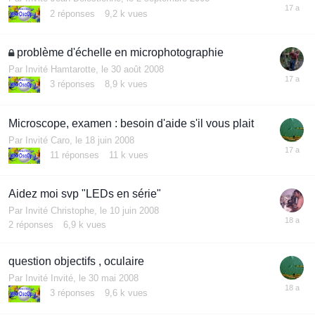
2
réponses
9,2 k
vues
problème d'échelle en microphotographie
Par Invité Hamtarotte,
le 30 août 2008
3
réponses
8,9 k
vues
Microscope, examen : besoin d'aide s'il vous plait
Par Invité Caro,
le 18 juin 2008
11
réponses
11 k
vues
Aidez moi svp "LEDs en série"
Par Invité Christophe,
le 10 juin 2008
2
réponses
6,9 k
vues
question objectifs , oculaire
Par Invité Invité,
le 30 mai 2008
3
réponses
9,6 k
vues