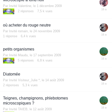
Par Invité Valentine,
le 1 décembre 2009
2
réponses
7,5 k
vues
où acheter du rouge neutre
Par Invité romain,
le 24 novembre 2009
1
réponse
6,4 k
vues
petits organismes
Par Invité Maudu,
le 17 septembre 2009
5
réponses
6,8 k
vues
Diatomée
Par Invité Visiteur_Julie *,
le 14 août 2009
2
réponses
5,3 k
vues
Teignes, champignons, phlebotomes
microscopiques ?
Par Invité TAIEB,
le 12 août 2009