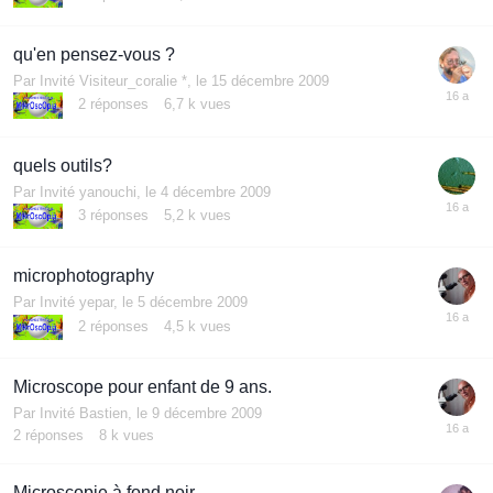
qu'en pensez-vous ?
Par Invité Visiteur_coralie *,
le 15 décembre 2009
2
réponses
6,7 k
vues
quels outils?
Par Invité yanouchi,
le 4 décembre 2009
3
réponses
5,2 k
vues
microphotography
Par Invité yepar,
le 5 décembre 2009
2
réponses
4,5 k
vues
Microscope pour enfant de 9 ans.
Par Invité Bastien,
le 9 décembre 2009
2
réponses
8 k
vues
Microscopie à fond noir