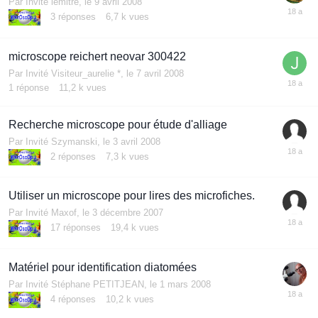
Par Invité lemitre,
le 9 avril 2008
3
réponses
6,7 k
vues
microscope reichert neovar 300422
Par Invité Visiteur_aurelie *,
le 7 avril 2008
1
réponse
11,2 k
vues
Recherche microscope pour étude d'alliage
Par Invité Szymanski,
le 3 avril 2008
2
réponses
7,3 k
vues
Utiliser un microscope pour lires des microfiches.
Par Invité Maxof,
le 3 décembre 2007
17
réponses
19,4 k
vues
Matériel pour identification diatomées
Par Invité Stéphane PETITJEAN,
le 1 mars 2008
4
réponses
10,2 k
vues