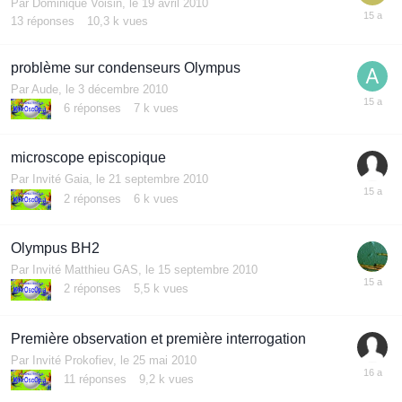
Par
Dominique Voisin
,
le 19 avril 2010
13
réponses
10,3 k
vues
problème sur condenseurs Olympus
Par
Aude
,
le 3 décembre 2010
6
réponses
7 k
vues
microscope episcopique
Par Invité Gaia,
le 21 septembre 2010
2
réponses
6 k
vues
Olympus BH2
Par Invité Matthieu GAS,
le 15 septembre 2010
2
réponses
5,5 k
vues
Première observation et première interrogation
Par Invité Prokofiev,
le 25 mai 2010
11
réponses
9,2 k
vues