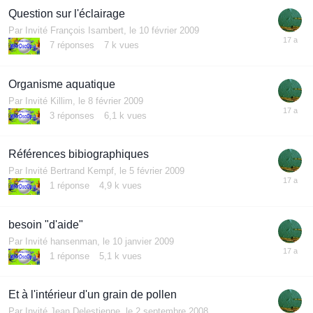
Question sur l'éclairage
Par Invité François Isambert,
le 10 février 2009
7
réponses
7 k
vues
Organisme aquatique
Par Invité Killim,
le 8 février 2009
3
réponses
6,1 k
vues
Références bibiographiques
Par Invité Bertrand Kempf,
le 5 février 2009
1
réponse
4,9 k
vues
besoin "d'aide"
Par Invité hansenman,
le 10 janvier 2009
1
réponse
5,1 k
vues
Et à l'intérieur d'un grain de pollen
Par Invité Jean Delestienne,
le 2 septembre 2008