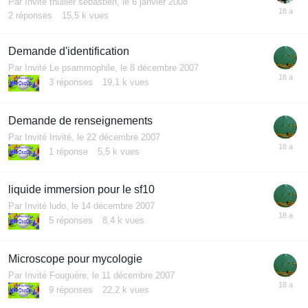
Par Invité thullier sebastien,
le 6 janvier 2008
2
réponses
15,5 k
vues
Demande d'identification
Par Invité Le psammophile,
le 8 décembre 2007
3
réponses
19,1 k
vues
Demande de renseignements
Par Invité Invité,
le 22 décembre 2007
1
réponse
5,5 k
vues
liquide immersion pour le sf10
Par Invité ludo,
le 14 décembre 2007
5
réponses
8,4 k
vues
Microscope pour mycologie
Par Invité Fouguère,
le 11 décembre 2007
9
réponses
22,2 k
vues