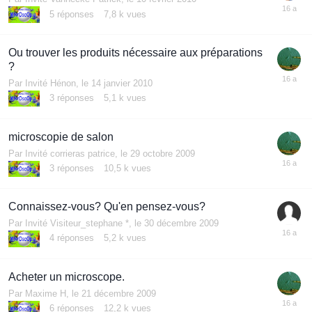
5
réponses
7,8 k
vues
Ou trouver les produits nécessaire aux préparations
?
Par Invité Hénon,
le 14 janvier 2010
3
réponses
5,1 k
vues
microscopie de salon
Par Invité corrieras patrice,
le 29 octobre 2009
3
réponses
10,5 k
vues
Connaissez-vous? Qu'en pensez-vous?
Par Invité Visiteur_stephane *,
le 30 décembre 2009
4
réponses
5,2 k
vues
Acheter un microscope.
Par
Maxime H
,
le 21 décembre 2009
6
réponses
12,2 k
vues