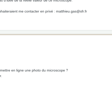
as d'idée de la réelle valeur de ce microscope.
haiteraient me contacter en privé : matthieu.gas@sfr.fr
 mettre en ligne une photo du microscope ?
r.