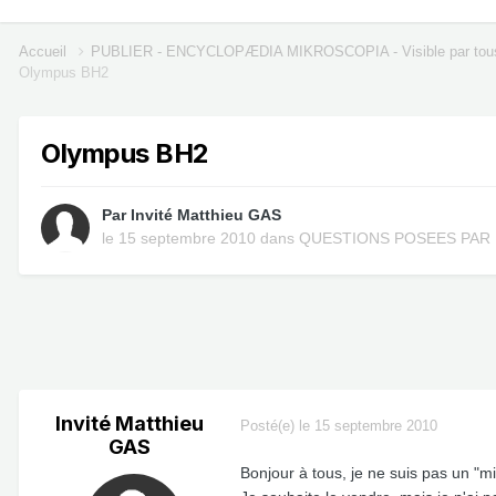
Accueil
PUBLIER - ENCYCLOPÆDIA MIKROSCOPIA - Visible par tou
Olympus BH2
Olympus BH2
Par Invité Matthieu GAS
le 15 septembre 2010
dans
QUESTIONS POSEES PAR 
Invité Matthieu
Posté(e)
le 15 septembre 2010
GAS
Bonjour à tous, je ne suis pas un "