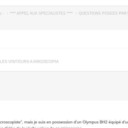
s -
**** APPEL AUX SPECIALISTES ****
QUESTIONS POSEES PAR 
LES VISITEURS A MIKOSCOPIA
microscopiste", mais je suis en possession d'un Olympus BH2 équipé d'u