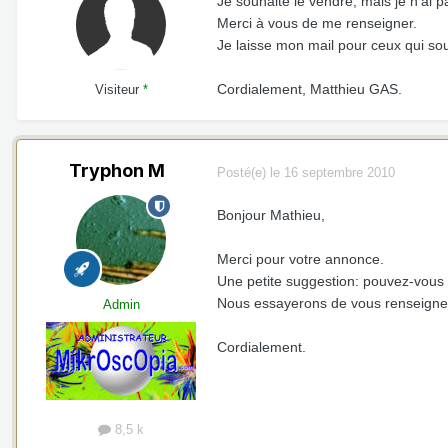
Je souhaite le vendre, mais je n'ai p
Merci à vous de me renseigner.
Je laisse mon mail pour ceux qui sou
Cordialement, Matthieu GAS.
Visiteur
*
Tryphon M
Posté(e)
le 16 septembre 2010
Bonjour Mathieu,
Merci pour votre annonce.
Une petite suggestion: pouvez-vous
Nous essayerons de vous renseigne
Admin
Cordialement.
8,5 k