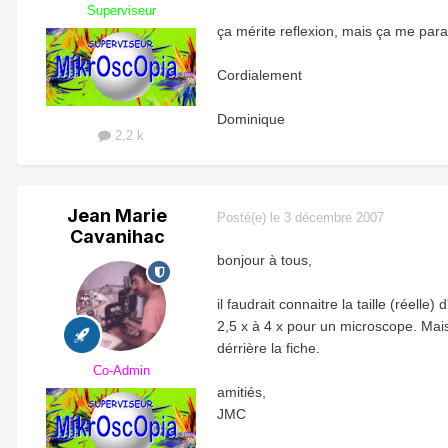
Superviseur
ça mérite reflexion, mais ça me para
Cordialement
Dominique
2,2 k
Jean Marie
Posté(e)
le 3 décembre 2007
Cavanihac
bonjour à tous,
il faudrait connaitre la taille (réell
2,5 x à 4 x pour un microscope. Mais
dérrière la fiche.
Co-Admin
amitiés,
JMC