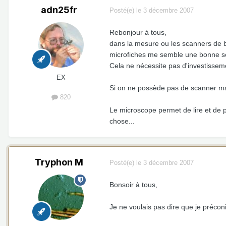
adn25fr
Posté(e)
le 3 décembre 2007
Rebonjour à tous,
dans la mesure ou les scanners de b
microfiches me semble une bonne so
Cela ne nécessite pas d'investisseme
EX
Si on ne possède pas de scanner mai
820
Le microscope permet de lire et de 
chose...
Tryphon M
Posté(e)
le 3 décembre 2007
Bonsoir à tous,
Je ne voulais pas dire que je préconi