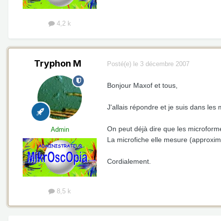
4,2 k
Tryphon M
Posté(e)
le 3 décembre 2007
Bonjour Maxof et tous,
J'allais répondre et je suis dans les
On peut déjà dire que les microfor
Admin
La microfiche elle mesure (approx
Cordialement.
8,5 k