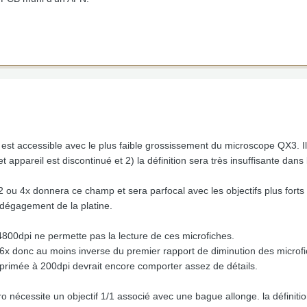
t accessible avec le plus faible grossissement du microscope QX3. Il
 appareil est discontinué et 2) la définition sera très insuffisante dans l
ou 4x donnera ce champ et sera parfocal avec les objectifs plus forts s
 dégagement de la platine.
00dpi ne permette pas la lecture de ces microfiches.
6x donc au moins inverse du premier rapport de diminution des microfic
primée à 200dpi devrait encore comporter assez de détails.
ro nécessite un objectif 1/1 associé avec une bague allonge. la défini