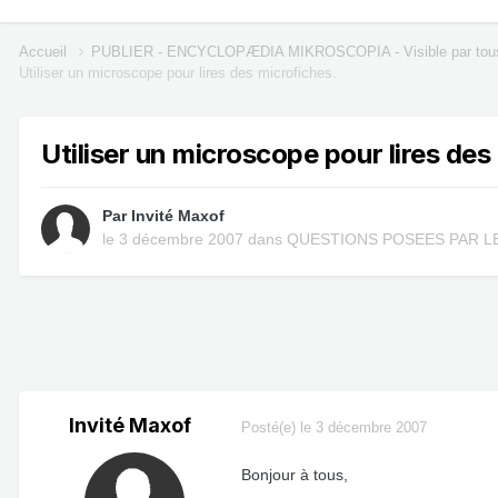
Accueil
PUBLIER - ENCYCLOPÆDIA MIKROSCOPIA - Visible par tou
Utiliser un microscope pour lires des microfiches.
Utiliser un microscope pour lires des
Par Invité Maxof
le 3 décembre 2007
dans
QUESTIONS POSEES PAR LE
Invité Maxof
Posté(e)
le 3 décembre 2007
Bonjour à tous,