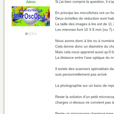
Si j’ai bien compris la question, il s
Admin
En principe les microfiches ont un 
Deux échelles de réduction sont habi
La taille des images à lire est de 1
Les miennes font 10 X 8 mm (ou 7) 
8,5 k
Nous avons donc à lire ou à numéris
Cela donne donc un diamètre du ch
Mais cela nous apprend aussi qu’il fa
La distance entre l’axe optique du m
Il existe des scanners spécialisés d
suis personnellement pas arrivé.
La photographie sur un banc de repr
Reste la solution d’un petit microsc
charges ci-dessus ne convient pas à 
Reste un microscope classique typ