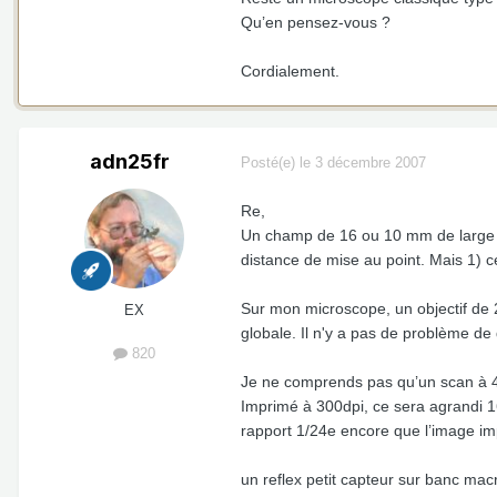
Qu’en pensez-vous ?
Cordialement.
adn25fr
Posté(e)
le 3 décembre 2007
Re,
Un champ de 16 ou 10 mm de large es
distance de mise au point. Mais 1) cet
Sur mon microscope, un objectif de 2 
EX
globale. Il n'y a pas de problème de
820
Je ne comprends pas qu’un scan à 48
Imprimé à 300dpi, ce sera agrandi 1
rapport 1/24e encore que l’image im
un reflex petit capteur sur banc mac