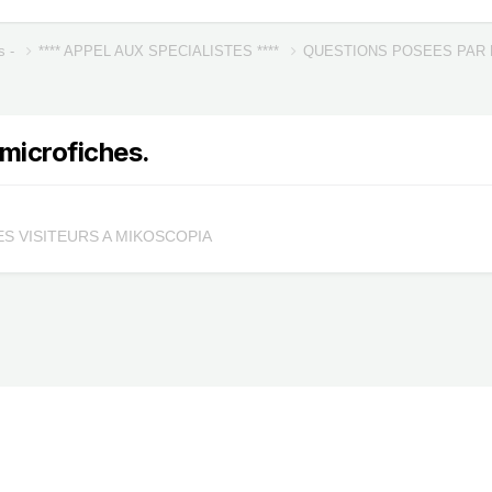
s -
**** APPEL AUX SPECIALISTES ****
QUESTIONS POSEES PAR 
 microfiches.
S VISITEURS A MIKOSCOPIA