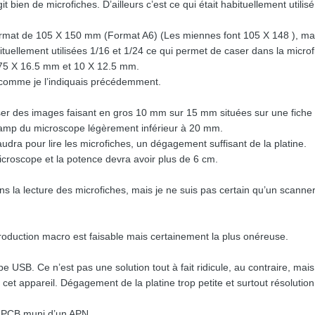
’agit bien de microfiches. D’ailleurs c’est ce qui était habituellement uti
format de 105 X 150 mm (Format A6) (Les miennes font 105 X 148 ), mais
tuellement utilisées 1/16 et 1/24 ce qui permet de caser dans la micro
1.75 X 16.5 mm et 10 X 12.5 mm.
comme je l’indiquais précédemment.
er des images faisant en gros 10 mm sur 15 mm situées sur une fiche 
amp du microscope légèrement inférieur à 20 mm.
udra pour lire les microfiches, un dégagement suffisant de la platine.
icroscope et la potence devra avoir plus de 6 cm.
ans la lecture des microfiches, mais je ne suis pas certain qu’un scann
oduction macro est faisable mais certainement la plus onéreuse.
ope USB. Ce n’est pas une solution tout à fait ridicule, au contraire, m
cet appareil. Dégagement de la platine trop petite et surtout résolution
e PCB muni d’un APN.