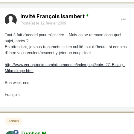
Invité François Isambert
*
Posté(e)
le 12 février 2009
Tout à fait d'accord pour m'inscrire... Mais on se retrouve dans quel
sujet, après ?
En attendant, je vous transmets le lien oublié tout-à-l'heure, si certains
d'entre-vous veulent/peuvent y jeter un coup d'oeil...
http://www.ver-optronic.com/xtcommerce/index.php?cat=c27_Biolog--
Mikroskope.html
Bon week-end,
François
Admin
Tryphon M