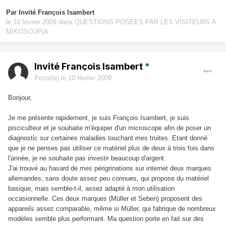
Par Invité François Isambert
le 10 février 2009
dans
QUESTIONS POSEES PAR LES VISITEURS A
MIKOSCOPIA
Invité François Isambert
*
Posté(e)
le 10 février 2009
Bonjour,
Je me présente rapidement, je suis François Isambert, je suis
pisciculteur et je souhaite m'équiper d'un microscope afin de poser un
diagnostic sur certaines maladies touchant mes truites. Etant donné
que je ne penses pas utiliser ce matériel plus de deux à trois fois dans
l'année, je ne souhaite pas investir beaucoup d'argent.
J'ai trouvé au hasard de mes périgrinations sur internet deux marques
allemandes, sans doute assez peu connues, qui propose du matériel
basique, mais semble-t-il, assez adapté à mon utilisation
occasionnelle. Ces deux marques (Müller et Seben) proposent des
appareils assez comparable, même si Müller, qui fabrique de nombreux
modèles semble plus performant. Ma question porte en fait sur des