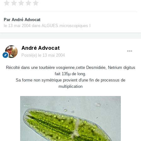
Par
André Advocat
le 13 mai 2004
dans
ALGUES microscopiques I
André Advocat
Posté(e)
le 13 mai 2004
Récolté dans une tourbière vosgienne,cette Desmidiée, Netrium digitus
fait 135µ de long.
Sa forme non symétrique provient d'une fin de processus de
multiplication