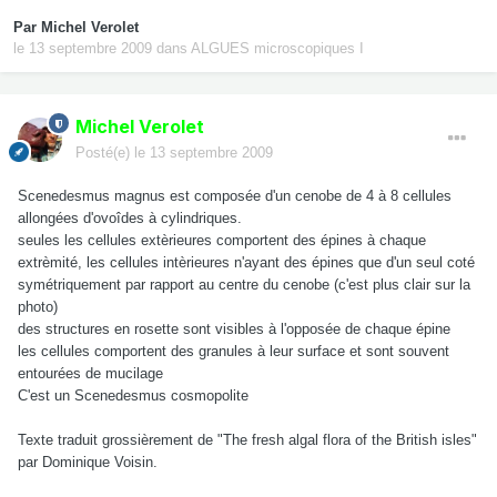
Par
Michel Verolet
le 13 septembre 2009
dans
ALGUES microscopiques I
Michel Verolet
Posté(e)
le 13 septembre 2009
Scenedesmus magnus est composée d'un cenobe de 4 à 8 cellules
allongées d'ovoîdes à cylindriques.
seules les cellules extèrieures comportent des épines à chaque
extrèmité, les cellules intèrieures n'ayant des épines que d'un seul coté
symétriquement par rapport au centre du cenobe (c'est plus clair sur la
photo)
des structures en rosette sont visibles à l'opposée de chaque épine
les cellules comportent des granules à leur surface et sont souvent
entourées de mucilage
C'est un Scenedesmus cosmopolite
Texte traduit grossièrement de "The fresh algal flora of the British isles"
par Dominique Voisin.