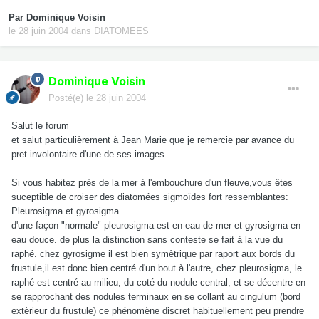
Par
Dominique Voisin
le 28 juin 2004
dans
DIATOMEES
Dominique Voisin
Posté(e)
le 28 juin 2004
Salut le forum
et salut particulièrement à Jean Marie que je remercie par avance du
pret involontaire d'une de ses images...
Si vous habitez près de la mer à l'embouchure d'un fleuve,vous êtes
suceptible de croiser des diatomées sigmoïdes fort ressemblantes:
Pleurosigma et gyrosigma.
d'une façon "normale" pleurosigma est en eau de mer et gyrosigma en
eau douce. de plus la distinction sans conteste se fait à la vue du
raphé. chez gyrosigme il est bien symètrique par raport aux bords du
frustule,il est donc bien centré d'un bout à l'autre, chez pleurosigma, le
raphé est centré au milieu, du coté du nodule central, et se décentre en
se rapprochant des nodules terminaux en se collant au cingulum (bord
extèrieur du frustule) ce phénomène discret habituellement peu prendre