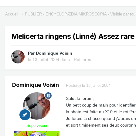
Accueil
PUBLIER - ENCYCLOPÆDIA MIKROSCOPIA - Visible par tou
Melicerta ringens (Linné) Assez rare 
Par
Dominique Voisin
le 13 juillet 2004
dans
- Rotifères
Dominique Voisin
Posté(e)
le 13 juillet 2004
Salut le forum,
Un petit coup de main pour identifier 
la photo est faite au X10 et le rotifè
Je ferais la chasse quand j'aurais u
et sort timidement ses deux couronnes
Superviseur