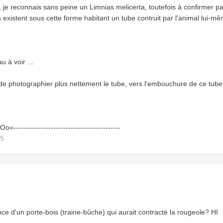
 je reconnais sans peine un Limnias melicerta, toutefois à confirmer par
s existent sous cette forme habitant un tube contruit par l'animal lui-
 à voir ...
e photographier plus nettement le tube, vers l'embouchure de ce tube, j
oOo=-------------------------------------------
5
nce d'un porte-bois (traine-bûche) qui aurait contracté la rougeole? HI