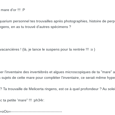
mare d'or !!! :P
uarium personnel tes trouvailles après photographies, histoire de perpé
ringens, en as tu trouvé d'autres spécimens ?
ancières ! (là, je lance le suspens pour la rentrée !!! :o )
sser l'inventaire des invertébrés et algues microscopiques de ta "mare" af
s sujets de cette mare pour compléter l'inventaire, ce serait même hyper
 Ta trouvaille de Melicerta ringens, est ce à quel profondeur ? Au solei
a petite 'mare" !!! :ph34r:
--=oOo=----------------------------------------