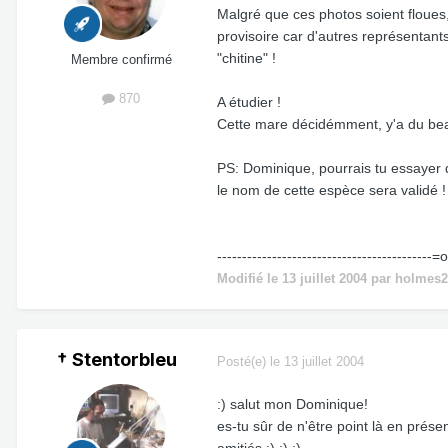
Malgré que ces photos soient floues,
provisoire car d'autres représentant
"chitine" !
Membre confirmé
870
A étudier !
Cette mare décidémment, y'a du beau
PS: Dominique, pourrais tu essayer d
le nom de cette espèce sera validé !
-------------------------------------------=
Modifié
le 13 juillet 2004
par holmes2
† Stentorbleu
Posté(e)
le 13 juillet 2004
:) salut mon Dominique!
es-tu sûr de n'être point là en prése