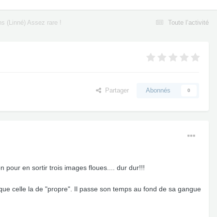
ns (Linné) Assez rare !
Toute l’activité
Partager
Abonnés
0
 pour en sortir trois images floues.... dur dur!!!
i que celle la de "propre". Il passe son temps au fond de sa gangue