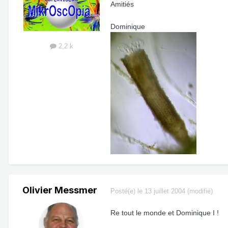
Amitiés
Dominique
2,2 k
Olivier Messmer
Posté(e)
le 13 juillet 2004
(modifié)
Re tout le monde et Dominique I !