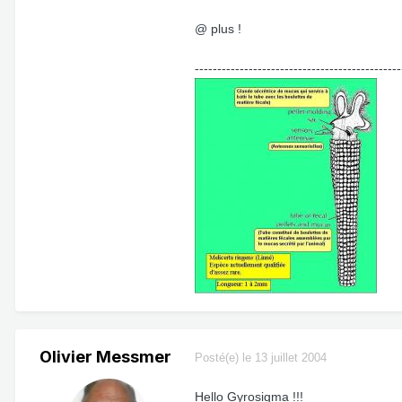
@ plus !
--------------------------------------------
Olivier Messmer
Posté(e)
le 13 juillet 2004
Hello Gyrosigma !!!