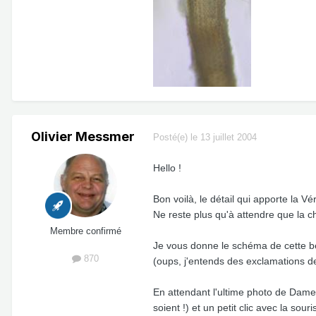
Olivier Messmer
Posté(e)
le 13 juillet 2004
Hello !
Bon voilà, le détail qui apporte la Vér
Ne reste plus qu'à attendre que la c
Membre confirmé
Je vous donne le schéma de cette bes
870
(oups, j'entends des exclamations de 
En attendant l'ultime photo de Dame dé
soient !) et un petit clic avec la souri