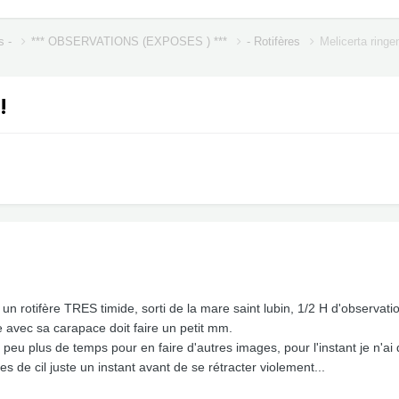
s -
*** OBSERVATIONS (EXPOSES ) ***
- Rotifères
Melicerta ringe
!
un rotifère TRES timide, sorti de la mare saint lubin, 1/2 H d'observation
re avec sa carapace doit faire un petit mm.
n peu plus de temps pour en faire d'autres images, pour l'instant je n'a
 de cil juste un instant avant de se rétracter violement...