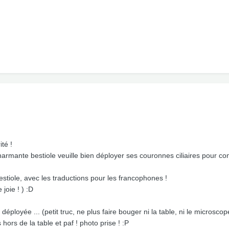
ité !
harmante bestiole veuille bien déployer ses couronnes ciliaires pour con
tiole, avec les traductions pour les francophones !
joie ! ) :D
ployée ... (petit truc, ne plus faire bouger ni la table, ni le microscop
s hors de la table et paf ! photo prise ! :P