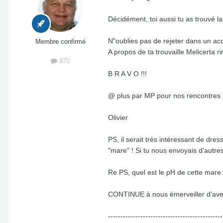
Décidément, toi aussi tu as trouvé la 
N"oublies pas de rejeter dans un acq
Membre confirmé
A propos de ta trouvaille Melicerta 
870
B R A V O !!!
@ plus par MP pour nos rencontres vac
Olivier
PS, il serait très intéressant de dre
"mare" ! Si tu nous envoyais d'autre
Re PS, quel est le pH de cette mare ?
CONTINUE à nous émerveiller d'avec t
--------------------------------------------