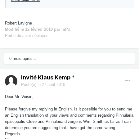
Robert Lavigne
Modifié
le 12 février 2010
par mPx
Partie du sujet déplacée:
6 mois après...
Invité Klaus Kemp
*
Posté(e)
le 27 août 2010
Dear Mr. Voisin,
Please forgive my replying in English. Is it possible for you to send me
an English translation of your views and comments regarding Pinnularia
episcopalis Cleve and Pinnularia divergens Wm. Smith as far as I can
determine you are suggesting that I have got the name wrong.
Regards