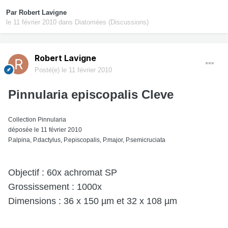
Par
Robert Lavigne
le 11 février 2010
dans
Diatomées (Discussions)
Robert Lavigne
Posté(e)
le 11 février 2010
Pinnularia episcopalis Cleve
Collection Pinnularia
déposée le 11 février 2010
P.alpina, P.dactylus, P.episcopalis, P.major, P.semicruciata
Objectif : 60x achromat SP
Grossissement : 1000x
Dimensions : 36 x 150 µm et 32 x 108 µm