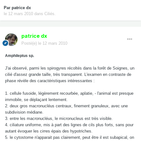
Par
patrice dx
le 12 mars 2010
dans
Ciliés.
patrice dx
Posté(e)
le 12 mars 2010
Amphileptus sp.
J'ai observé, parmi les spirogyres récoltés dans la forêt de Soignes, un
cilié d'assez grande taille, très transparent. L'examen en contraste de
phase révèle des caractéristiques intéressantes :
1. cellule fusoide, légèrement recourbée, aplatie, - l'animal est presque
immobile, se déplaçant lentement.
2. deux gros macronucléus centraux, finement granuleux, avec une
subdivision médiane.
3. entre les macronucléus, le micronucleus est très visible.
4. ciliature uniforme, mis à part des lignes de cils plus forts, sans pour
autant évoquer les cirres épais des hypotriches.
5. le cytostome n'apparait pas clairement, peut être il est subapical, on