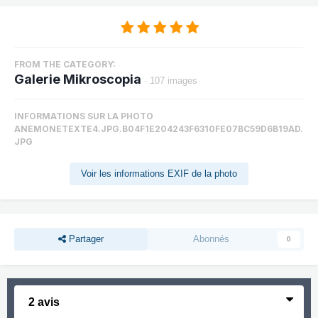
FROM THE CATEGORY:
Galerie Mikroscopia
· 107 images
INFORMATIONS SUR LA PHOTO
ANEMONETEXTE4.JPG.B04F1E204243F6310FE07BC59D6B19AD.
JPG
Voir les informations EXIF de la photo
Partager
Abonnés
0
2 avis