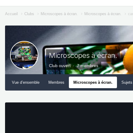
Accueil
Clubs
Microscopes à écran.
Microscopes à écran.
car
Microscopes à écran.
Club ouvert · 7 membres
Vue d’ensemble
Membres
Microscopes à écran.
Sujets