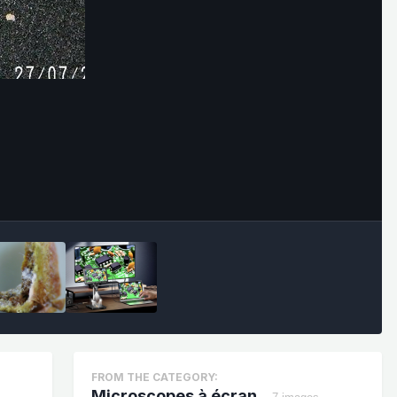
Outils des images
FROM THE CATEGORY:
Microscopes à écran.