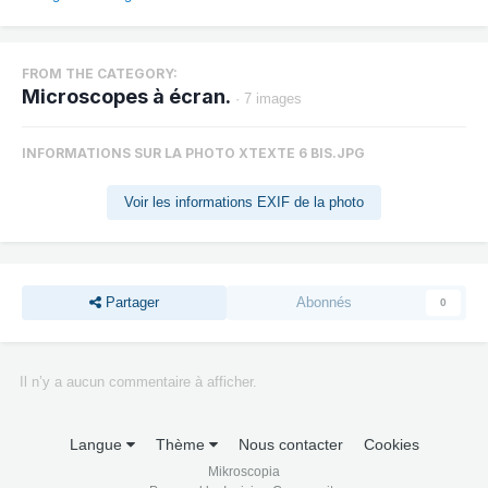
FROM THE CATEGORY:
Microscopes à écran.
· 7 images
INFORMATIONS SUR LA PHOTO XTEXTE 6 BIS.JPG
Voir les informations EXIF de la photo
Partager
Abonnés
0
Il n’y a aucun commentaire à afficher.
Langue
Thème
Nous contacter
Cookies
Mikroscopia