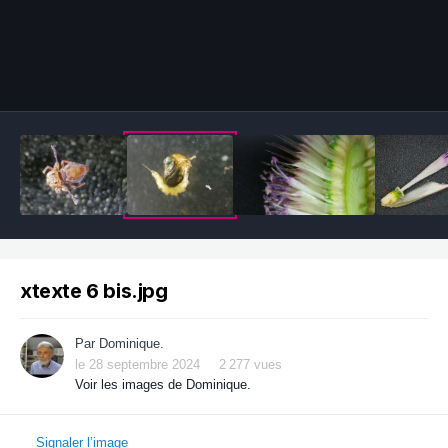
Outils des images
xtexte 6 bis.jpg
Par
Dominique.
le 28 septembre 2024
2 277 vues
Voir les images de Dominique.
Signaler l’image