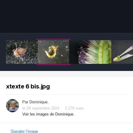
Outils des images
xtexte 6 bis.jpg
Par
Dominique.
le 28 septembre 2024
2 278 vues
Voir les images de Dominique.
Signaler l’image