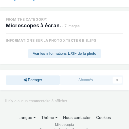
FROM THE CATEGORY:
Microscopes à écran.
· 7 images
INFORMATIONS SUR LA PHOTO XTEXTE 6 BIS.JPG
Voir les informations EXIF de la photo
Partager
Abonnés
0
Il n’y a aucun commentaire à afficher.
Langue
Thème
Nous contacter
Cookies
Mikroscopia