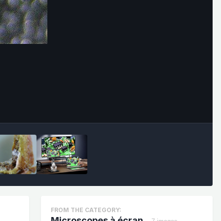
Outils des images
FROM THE CATEGORY:
Microscopes à écran.