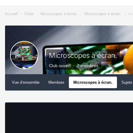
Accueil
Clubs
Microscopes à écran.
Microscopes à écran.
in
Microscopes à écran.
Club ouvert · 7 membres
Vue d’ensemble
Membres
Microscopes à écran.
Sujets