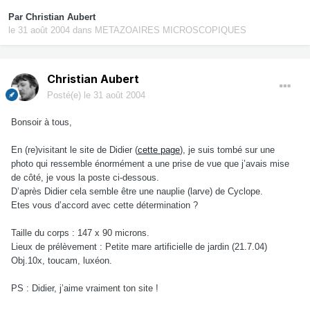
Par
Christian Aubert
le 31 août 2004
dans
METAZOAIRES MICROSCOPIQUES
Christian Aubert
Posté(e)
le 31 août 2004
Bonsoir à tous,
En (re)visitant le site de Didier (
cette page
), je suis tombé sur une
photo qui ressemble énormément a une prise de vue que j’avais mise
de côté, je vous la poste ci-dessous.
D’après Didier cela semble être une nauplie (larve) de Cyclope.
Etes vous d’accord avec cette détermination ?
Taille du corps : 147 x 90 microns.
Lieux de prélèvement : Petite mare artificielle de jardin (21.7.04)
Obj.10x, toucam, luxéon.
PS : Didier, j’aime vraiment ton site !