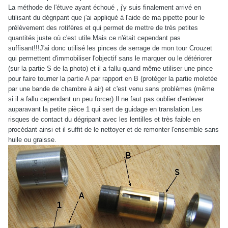
La méthode de l'étuve ayant échoué , j'y suis finalement arrivé en
utilisant du dégripant que j'ai appliqué à l'aide de ma pipette pour le
prélèvement des rotifères et qui permet de mettre de très petites
quantités juste où c'est utile.Mais ce n'était cependant pas
suffisant!!!J'ai donc utilisé les pinces de serrage de mon tour Crouzet
qui permettent d'immobiliser l'objectif sans le marquer ou le détériorer
(sur la partie S de la photo) et il a fallu quand même utiliser une pince
pour faire tourner la partie A par rapport en B (protéger la partie moletée
par une bande de chambre à air) et c'est venu sans problèmes (même
si il a fallu cependant un peu forcer).Il ne faut pas oublier d'enlever
auparavant la petite pièce 1 qui sert de guidage en translation.Les
risques de contact du dégripant avec les lentilles et très faible en
procédant ainsi et il suffit de le nettoyer et de remonter l'ensemble sans
huile ou graisse.