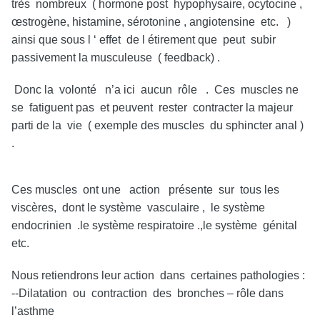
très nombreux ( hormone post hypophysaire, ocytocine ,
œstrogène, histamine, sérotonine , angiotensine etc. )
ainsi que sous l ‘ effet de l étirement que peut subir
passivement la musculeuse ( feedback) .
Donc la volonté n’a ici aucun rôle . Ces muscles ne
se fatiguent pas et peuvent rester contracter la majeur
parti de la vie ( exemple des muscles du sphincter anal )
.
Ces muscles ont une action
présente sur tous les
viscères, dont le système vasculaire , le système
endocrinien .le système respiratoire .,le système génital
etc.
Nous retiendrons leur action dans certaines pathologies :
--Dilatation ou contraction des bronches – rôle dans
l’asthme