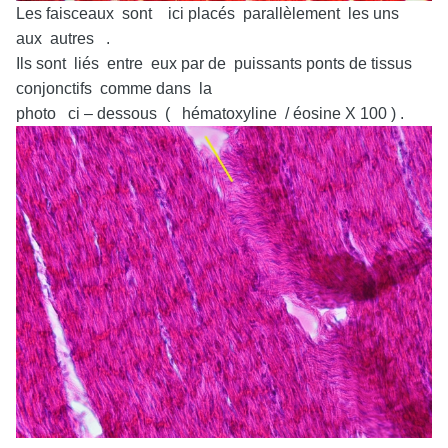
Les faisceaux sont ici placés parallèlement les uns
aux autres .
Ils sont liés entre eux par de puissants ponts de tissus
conjonctifs comme dans la
photo ci – dessous ( hématoxyline / éosine X 100 ) .