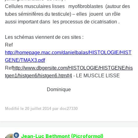
Cellules musculaires lisses myofibroblastes (autour des
tubes séminifères du testicule) – elles jouent un rôle
aussi important dans les processus de cicatrisation .
Les schémas viennent de ces sites :
Ref
http://homepage.mac.com/danielbalas/HISTOLOGIE/HIST
GENE/TMAX3.pdf
Ref
http://www.dbgersite.com/HISTOLOGIE/HISTGENE/his
tgen1/histgen6/histgen6.htm#4
- LE MUSCLE LISSE
Dominique
Modifié
le 20 juillet 2014
par doc27330
Jean-Luc Bethmont (Picroformol)